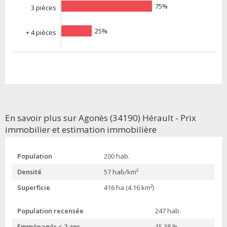
75%
3 pièces
25%
+ 4 pièces
En savoir plus sur Agonès (34190) Hérault - Prix
immobilier et estimation immobilière
Population
200 hab.
Densité
57 hab/km²
Superficie
416 ha (4.16 km²)
Population recensée
247 hab.
Emménagés < 2 ans
15.38 %