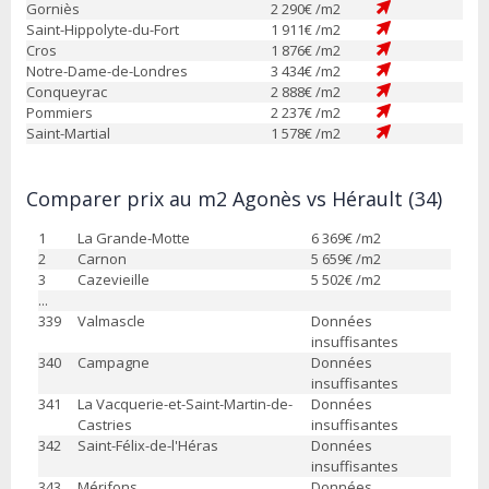
Gorniès
2 290
€ /m2
Saint-Hippolyte-du-Fort
1 911
€ /m2
Cros
1 876
€ /m2
Notre-Dame-de-Londres
3 434
€ /m2
Conqueyrac
2 888
€ /m2
Pommiers
2 237
€ /m2
Saint-Martial
1 578
€ /m2
Comparer prix au m2 Agonès vs Hérault (34)
1
La Grande-Motte
6 369
€ /m2
2
Carnon
5 659
€ /m2
3
Cazevieille
5 502
€ /m2
...
339
Valmascle
Données
insuffisantes
340
Campagne
Données
insuffisantes
341
La Vacquerie-et-Saint-Martin-de-
Données
Castries
insuffisantes
342
Saint-Félix-de-l'Héras
Données
insuffisantes
343
Mérifons
Données