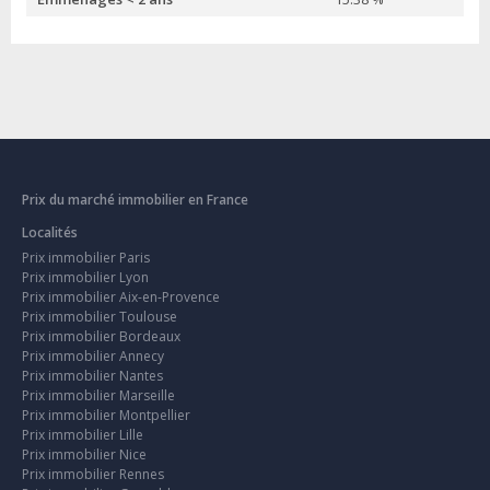
Prix du marché immobilier en France
Localités
Prix immobilier Paris
Prix immobilier Lyon
Prix immobilier Aix-en-Provence
Prix immobilier Toulouse
Prix immobilier Bordeaux
Prix immobilier Annecy
Prix immobilier Nantes
Prix immobilier Marseille
Prix immobilier Montpellier
Prix immobilier Lille
Prix immobilier Nice
Prix immobilier Rennes