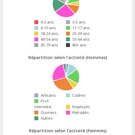
0-2 ans
3-5 ans
6-10 ans
11-17 ans
18-24 ans
25-39 ans
40-54 ans
55-64 ans
65-79 ans
80+ ans
Répartition selon l'activité (Hommes)
Artisans
Cadres
Prof.
interméd.
Employés
Ouvriers
Retraités
Autres
Répartition selon l'activité (Femmes)