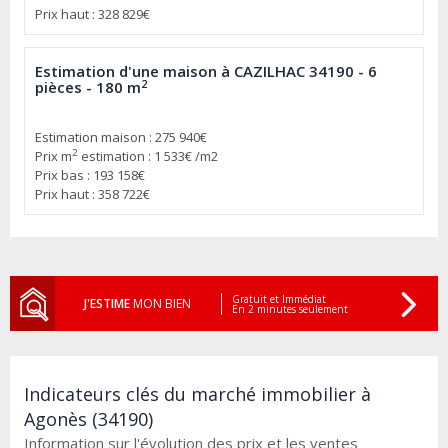
Prix haut : 328 829€
Estimation d'une maison à CAZILHAC 34190 - 6
2
pièces - 180 m
Estimation maison : 275 940€
2
Prix m
estimation : 1 533€ /m2
Prix bas : 193 158€
Prix haut : 358 722€
Gratuit et Immédiat
J'ESTIME
MON BIEN
En 2 minutes seulement
Indicateurs clés du marché immobilier à
Agonès (34190)
Information sur l'évolution des prix et les ventes