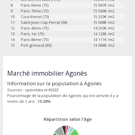
8
Paris 6ème (75)
15 947
€ /m2
9
Paris 7ème (75)
15 566
€ /m2
10
Courchevel (73)
15 329
€ /m2
11
Saint-Jean-Cap-Ferrat (06)
15 068
€ /m2
12
Paris 4ème (75)
14 250
€ /m2
13
Paris 1er (75)
14 128
€ /m2
14
Paris 8ème (75)
14 111
€ /m2
15
Port grimaud (83)
13 688
€ /m2
Marché immobilier Agonès
Information sur la population à Agonès
Sources : opendata et INSEE
Pourcentage de la population de Agonès qui est arrivée il y a
moins de 2 ans :
15.38%
Répartition selon l'âge