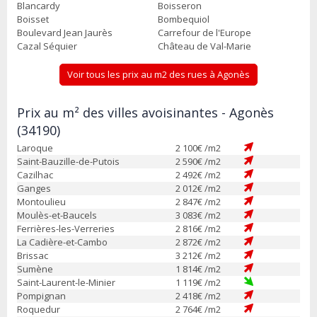
Blancardy
Boisseron
Boisset
Bombequiol
Boulevard Jean Jaurès
Carrefour de l'Europe
Cazal Séquier
Château de Val-Marie
Voir tous les prix au m2 des rues à Agonès
Prix au m² des villes avoisinantes - Agonès
(34190)
Laroque
2 100
€ /m2
Saint-Bauzille-de-Putois
2 590
€ /m2
Cazilhac
2 492
€ /m2
Ganges
2 012
€ /m2
Montoulieu
2 847
€ /m2
Moulès-et-Baucels
3 083
€ /m2
Ferrières-les-Verreries
2 816
€ /m2
La Cadière-et-Cambo
2 872
€ /m2
Brissac
3 212
€ /m2
Sumène
1 814
€ /m2
Saint-Laurent-le-Minier
1 119
€ /m2
Pompignan
2 418
€ /m2
Roquedur
2 764
€ /m2