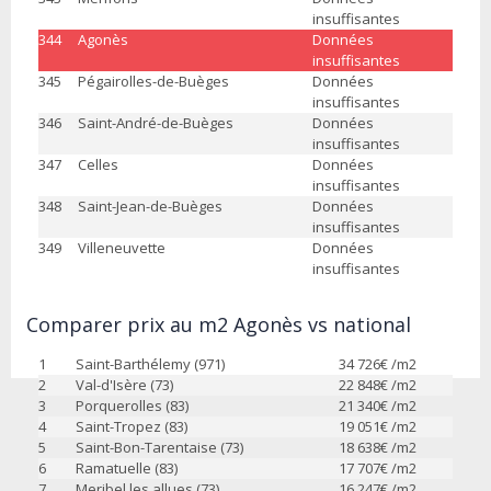
insuffisantes
344
Agonès
Données
insuffisantes
345
Pégairolles-de-Buèges
Données
insuffisantes
346
Saint-André-de-Buèges
Données
insuffisantes
347
Celles
Données
insuffisantes
348
Saint-Jean-de-Buèges
Données
insuffisantes
349
Villeneuvette
Données
insuffisantes
Comparer prix au m2 Agonès vs national
1
Saint-Barthélemy (971)
34 726
€ /m2
2
Val-d'Isère (73)
22 848
€ /m2
3
Porquerolles (83)
21 340
€ /m2
4
Saint-Tropez (83)
19 051
€ /m2
5
Saint-Bon-Tarentaise (73)
18 638
€ /m2
6
Ramatuelle (83)
17 707
€ /m2
7
Meribel les allues (73)
16 247
€ /m2