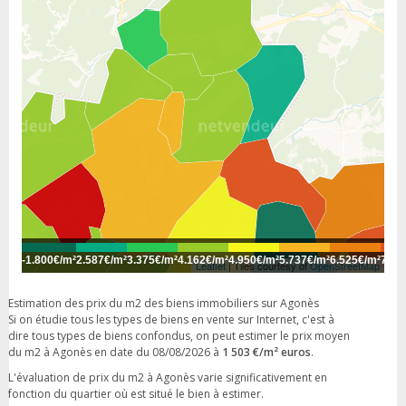
-
1.800€/m²
2.587€/m²
3.375€/m²
4.162€/m²
4.950€/m²
5.737€/m²
6.525€/m²
7.31
Leaflet
| Tiles courtesy of
OpenStreetMap
Estimation des prix du m2 des biens immobiliers sur Agonès
Si on étudie tous les types de biens en vente sur Internet, c'est à
dire tous types de biens confondus, on peut estimer le prix moyen
du m2 à Agonès en date du 08/08/2026 à
1 503 €/m² euros
.
L'évaluation de prix du m2 à Agonès varie significativement en
fonction du quartier où est situé le bien à estimer.