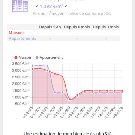
- <
1 398 €/m²
< -
Prix au m² moyen - Indice de confiance : 0/5
Depuis 1 an
Depuis 6 mois
Depuis 3 mois
Maisons
-
-
-
Appartements
-
-
-
Maison
Appartement
Une estimation de mon bien - Hérault (34)