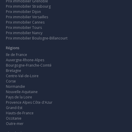
Prix immobilier Grenoble
Prix immobilier Strasbourg
Prix immobilier Dijon
Prix immobilier Versailles
Prix immobilier Cannes
Prix immobilier Tours
Prix immobilier Nancy
Prix immobilier Boulogne-Billancourt
Régions
Ile de France
Auvergne-Rhone-Alpes
Bourgogne-Franche-Comté
Bretagne
Centre-Val-de-Loire
Corse
Normandie
Nouvelle-Aquitaine
Pays de la Loire
Provence Alpes Côte d'Azur
Grand-Est
Hauts-de-France
Occitanie
Outre-mer