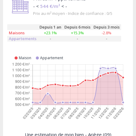
- <
544 €/m²
< -
Prix au m² moyen - Indice de confiance : 0/5
Depuis 1 an
Depuis 6 mois
Depuis 3 mois
Maisons
+23.1%
+15.3%
-2.8%
Appartements
-
-
-
Maison
Appartement
Une estimation de mon bien - Ariège (09)