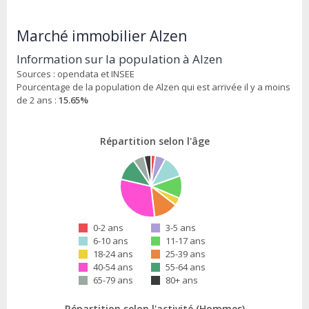
Marché immobilier Alzen
Information sur la population à Alzen
Sources : opendata et INSEE
Pourcentage de la population de Alzen qui est arrivée il y a moins
de 2 ans :
15.65%
Répartition selon l'âge
0-2 ans
3-5 ans
6-10 ans
11-17 ans
18-24 ans
25-39 ans
40-54 ans
55-64 ans
65-79 ans
80+ ans
Répartition selon l'activité (Hommes)