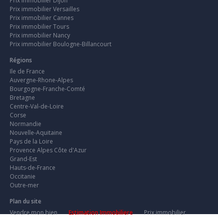
Prix immobilier Dijon
Prix immobilier Versailles
Prix immobilier Cannes
Prix immobilier Tours
Prix immobilier Nancy
Prix immobilier Boulogne-Billancourt
Régions
Ile de France
Auvergne-Rhone-Alpes
Bourgogne-Franche-Comté
Bretagne
Centre-Val-de-Loire
Corse
Normandie
Nouvelle-Aquitaine
Pays de la Loire
Provence Alpes Côte d'Azur
Grand-Est
Hauts-de-France
Occitanie
Outre-mer
Plan du site
Vendre mon bien
Estimation Immobiliere
Prix immobilier