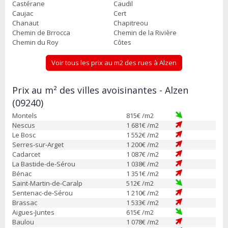
Castérane
Caudil
Caujac
Cert
Chanaut
Chapitreou
Chemin de Brrocca
Chemin de la Rivière
Chemin du Roy
Côtes
Voir tous les prix au m2 des rues à Alzen
Prix au m² des villes avoisinantes - Alzen
(09240)
Montels
815
€ /m2
Nescus
1 681
€ /m2
Le Bosc
1 552
€ /m2
Serres-sur-Arget
1 200
€ /m2
Cadarcet
1 087
€ /m2
La Bastide-de-Sérou
1 038
€ /m2
Bénac
1 351
€ /m2
Saint-Martin-de-Caralp
512
€ /m2
Sentenac-de-Sérou
1 210
€ /m2
Brassac
1 533
€ /m2
Aigues-Juntes
615
€ /m2
Baulou
1 078
€ /m2