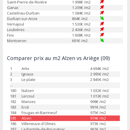
Saint-Pierre-de-Rivière
1 998
€ /m2
Ganac
1 209
€ /m2
Castelnau-Durban
1 384
€ /m2
Durban-sur-Arize
804
€ /m2
Vernajoul
1 530
€ /m2
Loubières
2 436
€ /m2
Foix
1 608
€ /m2
Montseron
691
€ /m2
Comparer prix au m2 Alzen vs Ariège (09)
1
Artix
4 694
€ /m2
2
Ignaux
2 995
€ /m2
3
Le plate
2 845
€ /m2
...
180
Nalzen
1 032
€ /m2
181
Lercoul
1 013
€ /m2
182
Manses
998
€ /m2
183
Ercé
991
€ /m2
184
Fougax-et-Barrineuf
975
€ /m2
185
Alzen
974
€ /m2
186
Villeneuve-d'Olmes
973
€ /m2
187
La Bastide-de-Bousignac
961
€ /m2