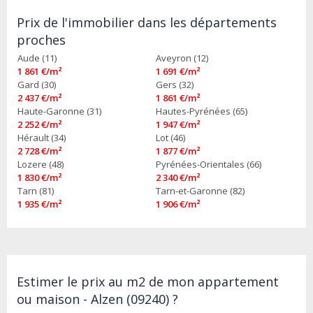
Prix de l'immobilier dans les départements
proches
Aude (11)
Aveyron (12)
1 861 €/m²
1 691 €/m²
Gard (30)
Gers (32)
2 437 €/m²
1 861 €/m²
Haute-Garonne (31)
Hautes-Pyrénées (65)
2 252 €/m²
1 947 €/m²
Hérault (34)
Lot (46)
2 728 €/m²
1 877 €/m²
Lozere (48)
Pyrénées-Orientales (66)
1 830 €/m²
2 340 €/m²
Tarn (81)
Tarn-et-Garonne (82)
1 935 €/m²
1 906 €/m²
Estimer le prix au m2 de mon appartement
ou maison - Alzen (09240) ?