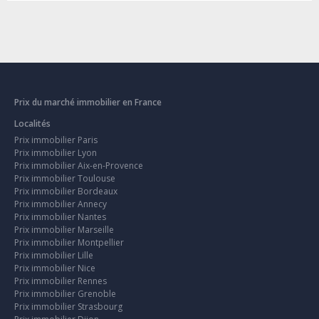
Prix du marché immobilier en France
Localités
Prix immobilier Paris
Prix immobilier Lyon
Prix immobilier Aix-en-Provence
Prix immobilier Toulouse
Prix immobilier Bordeaux
Prix immobilier Annecy
Prix immobilier Nantes
Prix immobilier Marseille
Prix immobilier Montpellier
Prix immobilier Lille
Prix immobilier Nice
Prix immobilier Rennes
Prix immobilier Grenoble
Prix immobilier Strasbourg