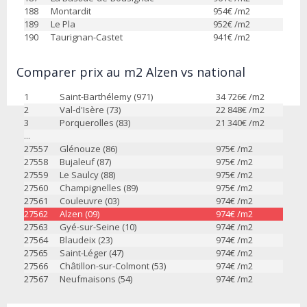
188
Montardit
954
€ /m2
189
Le Pla
952
€ /m2
190
Taurignan-Castet
941
€ /m2
Comparer prix au m2 Alzen vs national
1
Saint-Barthélemy (971)
34 726
€ /m2
2
Val-d'Isère (73)
22 848
€ /m2
3
Porquerolles (83)
21 340
€ /m2
...
27557
Glénouze (86)
975
€ /m2
27558
Bujaleuf (87)
975
€ /m2
27559
Le Saulcy (88)
975
€ /m2
27560
Champignelles (89)
975
€ /m2
27561
Couleuvre (03)
974
€ /m2
27562
Alzen (09)
974
€ /m2
27563
Gyé-sur-Seine (10)
974
€ /m2
27564
Blaudeix (23)
974
€ /m2
27565
Saint-Léger (47)
974
€ /m2
27566
Châtillon-sur-Colmont (53)
974
€ /m2
27567
Neufmaisons (54)
974
€ /m2