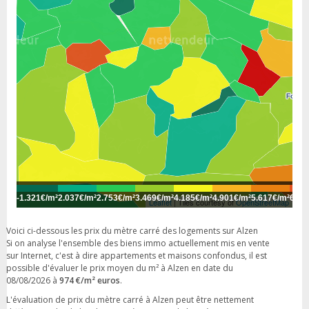
-
1.321€/m²
2.037€/m²
2.753€/m²
3.469€/m²
4.185€/m²
4.901€/m²
5.617€/m²
6.33
Leaflet
| Tiles courtesy of
OpenStreetMap
Voici ci-dessous les prix du mètre carré des logements sur Alzen
Si on analyse l'ensemble des biens immo actuellement mis en vente
sur Internet, c'est à dire appartements et maisons confondus, il est
possible d'évaluer le prix moyen du m² à Alzen en date du
08/08/2026 à
974 €/m² euros
.
L'évaluation de prix du mètre carré à Alzen peut être nettement