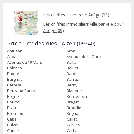
Les chiffres du marché Ariège (09)
Les chiffres immobiliers ville par ville pour
Ariège (09)
Prix au m² des rues - Alzen (09240)
Antuzan
Aron
Aspa
Avenue de la Gare
Avenue du 19 Mars
Bailla
Balança
Baluet
Baqué
Bardios
Bargnac
Barrau
Barrère
Berny
Bertrand Saurat
Blanque
Bogue
Boulastech
Bourtol
Bragat
Brau
Brouillie
Brouillou
Bugnas
Cabeil
Callet
Calvet
Calvets
Canals
Carla