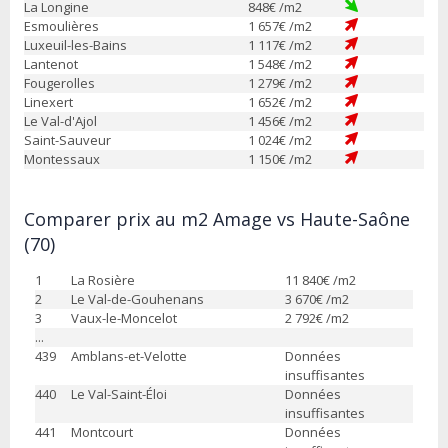
La Longine
848
€ /m2
Esmoulières
1 657
€ /m2
Luxeuil-les-Bains
1 117
€ /m2
Lantenot
1 548
€ /m2
Fougerolles
1 279
€ /m2
Linexert
1 652
€ /m2
Le Val-d'Ajol
1 456
€ /m2
Saint-Sauveur
1 024
€ /m2
Montessaux
1 150
€ /m2
Comparer prix au m2 Amage vs Haute-Saône
(70)
1
La Rosière
11 840
€ /m2
2
Le Val-de-Gouhenans
3 670
€ /m2
3
Vaux-le-Moncelot
2 792
€ /m2
...
439
Amblans-et-Velotte
Données
insuffisantes
440
Le Val-Saint-Éloi
Données
insuffisantes
441
Montcourt
Données