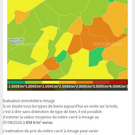
-
1.500€/m²
1.800€/m²
2.000€/m²
2.500€/m²
2.800€/m²
3.500€/m²
6.500€/m²
10.0
Leaflet
| Tiles courtesy of
OpenStreetMap
Evaluation immobilière Amage
Si on étudie tous les types de biens aujourd'hui en vente sur la toile,
c'est à dire sans distinction de type de bien, il est possible
d'estimer la valeur moyenne du mètre carré à Amage au
07/08/2026 à
858 €/m² euros
.
L'estimation de prix du mètre carré à Amage peut varier