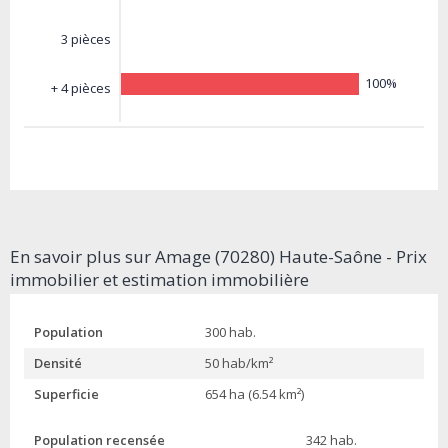
3 pièces
100%
+ 4 pièces
En savoir plus sur Amage (70280) Haute-Saône - Prix
immobilier et estimation immobilière
Population
300 hab.
Densité
50 hab/km²
Superficie
654 ha (6.54 km²)
Population recensée
342 hab.