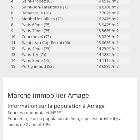
4
Saint-Tropez (83)
19 051
€ /m2
5
Saint-Bon-Tarentaise (73)
18 638
€ /m2
6
Ramatuelle (83)
17 707
€ /m2
7
Meribel les allues (73)
16 247
€ /m2
8
Paris 6ème (75)
15 947
€ /m2
9
Paris 7ème (75)
15 566
€ /m2
10
Courchevel (73)
15 329
€ /m2
11
Saint-Jean-Cap-Ferrat (06)
15 068
€ /m2
12
Paris 4ème (75)
14 250
€ /m2
13
Paris 1er (75)
14 128
€ /m2
14
Paris 8ème (75)
14 111
€ /m2
15
Port grimaud (83)
13 688
€ /m2
Marché immobilier Amage
Information sur la population à Amage
Sources : opendata et INSEE
Pourcentage de la population de Amage qui est arrivée il y a
moins de 2 ans :
6.14%