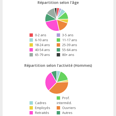
Répartition selon l'âge
0-2 ans
3-5 ans
6-10 ans
11-17 ans
18-24 ans
25-39 ans
40-54 ans
55-64 ans
65-79 ans
80+ ans
Répartition selon l'activité (Hommes)
Prof.
Cadres
interméd.
Employés
Ouvriers
Retraités
Autres