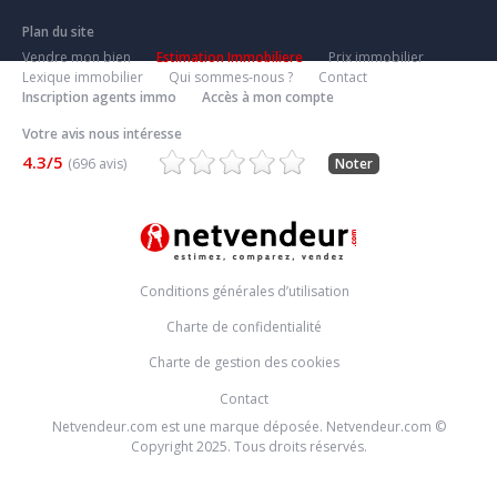
Plan du site
Vendre mon bien
Estimation Immobiliere
Prix immobilier
Lexique immobilier
Qui sommes-nous ?
Contact
Inscription agents immo
Accès à mon compte
Votre avis nous intéresse
4.3/5
(696 avis)
Noter
Conditions générales d’utilisation
Charte de confidentialité
Charte de gestion des cookies
Contact
Netvendeur.com est une marque déposée. Netvendeur.com ©
Copyright 2025. Tous droits réservés.