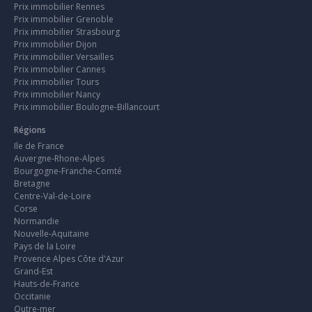
Prix immobilier Rennes
Prix immobilier Grenoble
Prix immobilier Strasbourg
Prix immobilier Dijon
Prix immobilier Versailles
Prix immobilier Cannes
Prix immobilier Tours
Prix immobilier Nancy
Prix immobilier Boulogne-Billancourt
Régions
Ile de France
Auvergne-Rhone-Alpes
Bourgogne-Franche-Comté
Bretagne
Centre-Val-de-Loire
Corse
Normandie
Nouvelle-Aquitaine
Pays de la Loire
Provence Alpes Côte d'Azur
Grand-Est
Hauts-de-France
Occitanie
Outre-mer