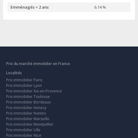
Emménagés < 2 ans
6.14 %
Prix du marché immobilier en France
Localités
Prix immobilier Paris
Prix immobilier Lyon
Prix immobilier Aix-en-Provence
Prix immobilier Toulouse
Prix immobilier Bordeaux
Prix immobilier Annecy
Prix immobilier Nantes
Prix immobilier Marseille
Prix immobilier Montpellier
Prix immobilier Lille
Prix immobilier Nice