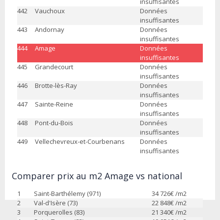
insuffisantes
442
Vauchoux
Données
insuffisantes
443
Andornay
Données
insuffisantes
444
Amage
Données
insuffisantes
445
Grandecourt
Données
insuffisantes
446
Brotte-lès-Ray
Données
insuffisantes
447
Sainte-Reine
Données
insuffisantes
448
Pont-du-Bois
Données
insuffisantes
449
Vellechevreux-et-Courbenans
Données
insuffisantes
Comparer prix au m2 Amage vs national
1
Saint-Barthélemy (971)
34 726
€ /m2
2
Val-d'Isère (73)
22 848
€ /m2
3
Porquerolles (83)
21 340
€ /m2