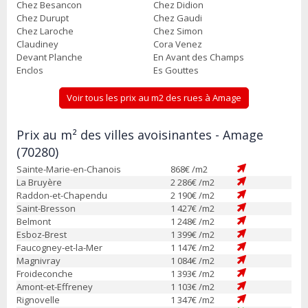
Chez Besancon
Chez Didion
Chez Durupt
Chez Gaudi
Chez Laroche
Chez Simon
Claudiney
Cora Venez
Devant Planche
En Avant des Champs
Enclos
Es Gouttes
Voir tous les prix au m2 des rues à Amage
Prix au m² des villes avoisinantes - Amage
(70280)
Sainte-Marie-en-Chanois
868
€ /m2
La Bruyère
2 286
€ /m2
Raddon-et-Chapendu
2 190
€ /m2
Saint-Bresson
1 427
€ /m2
Belmont
1 248
€ /m2
Esboz-Brest
1 399
€ /m2
Faucogney-et-la-Mer
1 147
€ /m2
Magnivray
1 084
€ /m2
Froideconche
1 393
€ /m2
Amont-et-Effreney
1 103
€ /m2
Rignovelle
1 347
€ /m2