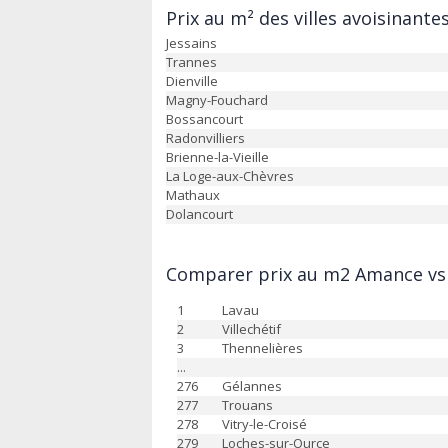
Prix au m² des villes avoisinante
Jessains
Trannes
Dienville
Magny-Fouchard
Bossancourt
Radonvilliers
Brienne-la-Vieille
La Loge-aux-Chèvres
Mathaux
Dolancourt
Comparer prix au m2 Amance vs 
1
Lavau
2
Villechétif
3
Thennelières
...
276
Gélannes
277
Trouans
278
Vitry-le-Croisé
279
Loches-sur-Ource