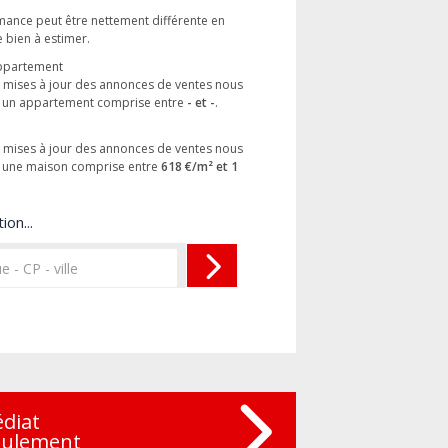
Amance peut être nettement différente en
e bien à estimer.
appartement
es mises à jour des annonces de ventes nous
r un appartement comprise entre
- et -
.
e
es mises à jour des annonces de ventes nous
r une maison comprise entre
618 €/m² et 1
ion...
édiat
eulement