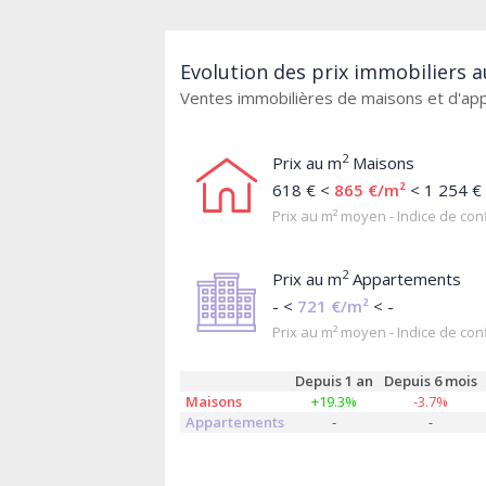
Evolution des prix immobiliers 
Ventes immobilières de maisons et d'a
2
Prix au m
Maisons
618 € <
865 €/m²
< 1 254 €
Prix au m² moyen - Indice de conf
2
Prix au m
Appartements
- <
721 €/m²
< -
Prix au m² moyen - Indice de conf
Depuis 1 an
Depuis 6 mois
Maisons
+19.3%
-3.7%
Appartements
-
-