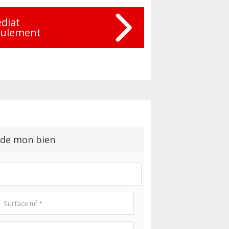
diat
eulement
 de mon bien