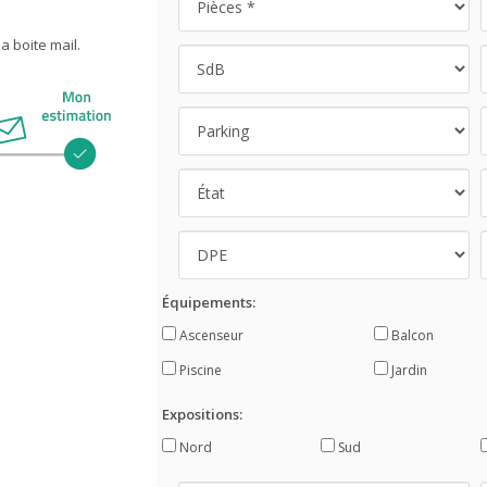
 boite mail.
Équipements:
Ascenseur
Balcon
Piscine
Jardin
Expositions:
Nord
Sud