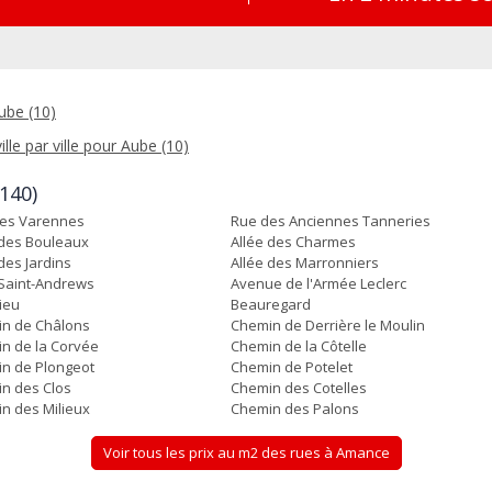
ube (10)
ille par ville pour Aube (10)
140)
es Varennes
Rue des Anciennes Tanneries
 des Bouleaux
Allée des Charmes
des Jardins
Allée des Marronniers
 Saint-Andrews
Avenue de l'Armée Leclerc
ieu
Beauregard
n de Châlons
Chemin de Derrière le Moulin
n de la Corvée
Chemin de la Côtelle
n de Plongeot
Chemin de Potelet
n des Clos
Chemin des Cotelles
n des Milieux
Chemin des Palons
Voir tous les prix au m2 des rues à Amance