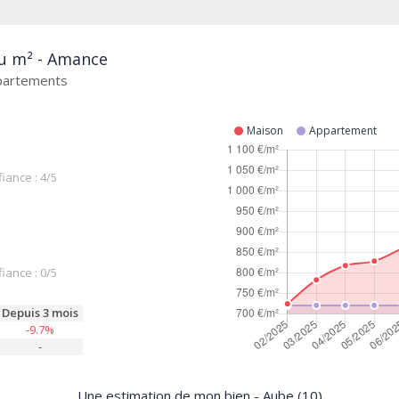
au m² - Amance
ppartements
Maison
Appartement
iance : 4/5
iance : 0/5
Depuis 3 mois
-9.7%
-
Une estimation de mon bien - Aube (10)