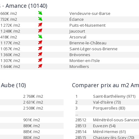
s - Amance (10140)
660
€ /m2
Vendeuvre-sur-Barse
732
€ /m2
Éclance
1 272
€ /m2
Puits-et-Nuisement
1 248
€ /m2
Jaucourt
418
€ /m2
Arsonval
1 177
€ /m2
Brienne-le-Château
1 057
€ /m2
Saint-Léger-sous-Brienne
1 360
€ /m2
Brévonnes
1 307
€ /m2
Montier-en-l'Isle
1 644
€ /m2
Morvilliers
Aube (10)
Comparer prix au m2 Ama
2 768
€ /m2
1
Saint-Barthélemy (971)
2 631
€ /m2
2
Val-d'Isère (73)
2 508
€ /m2
3
Porquerolles (83)
...
901
€ /m2
28512
Ménétréol-sous-Sancerr
889
€ /m2
28513
Euvezin (54)
885
€ /m2
28514
Ménil-Hermei (61)
883
€ /m2
28515
Chassey-lès-Scey (70)