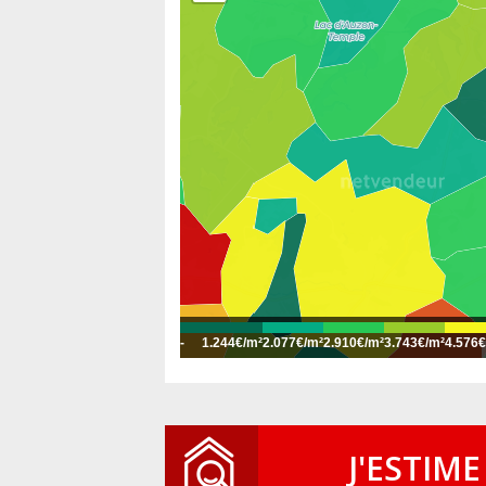
-
1.244€/m²
2.077€/m²
2.910€/m²
3.743€/m²
4.576€
J'ESTIME