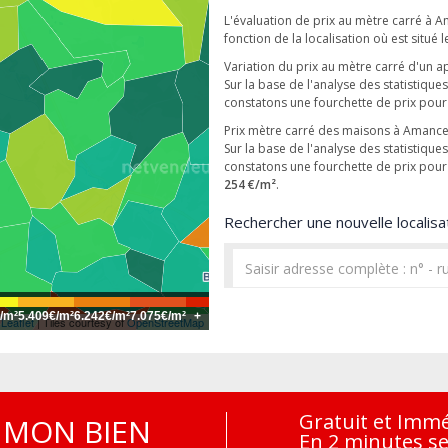
L'évaluation de prix au mètre carré à 
fonction de la localisation où est situé l
Variation du prix au mètre carré d'un 
Sur la base de l'analyse des statistiqu
constatons une fourchette de prix pou
Prix mètre carré des maisons à Amanc
Sur la base de l'analyse des statistiqu
constatons une fourchette de prix pou
254 €/m²
.
Rechercher une nouvelle localisat
/m²
5.409€/m²
6.242€/m²
7.075€/m²
+
Leaflet
| Tiles courtesy of
OpenStreetMap
Gratuit et Imm
MON BIEN
En 2 minutes s