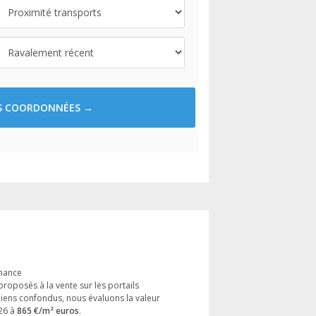
ES COORDONNÉES →
l
Amance
proposés à la vente sur les portails
biens confondus, nous évaluons la valeur
26 à
865 €/m² euros
.