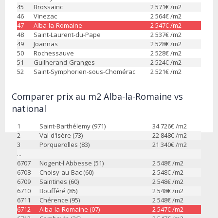
45
Brossainc
2 571
€ /m2
46
Vinezac
2 564
€ /m2
47
Alba-la-Romaine
2 547
€ /m2
48
Saint-Laurent-du-Pape
2 537
€ /m2
49
Joannas
2 528
€ /m2
50
Rochessauve
2 528
€ /m2
51
Guilherand-Granges
2 524
€ /m2
52
Saint-Symphorien-sous-Chomérac
2 521
€ /m2
Comparer prix au m2 Alba-la-Romaine vs
national
1
Saint-Barthélemy (971)
34 726
€ /m2
2
Val-d'Isère (73)
22 848
€ /m2
3
Porquerolles (83)
21 340
€ /m2
...
6707
Nogent-l'Abbesse (51)
2 548
€ /m2
6708
Choisy-au-Bac (60)
2 548
€ /m2
6709
Saintines (60)
2 548
€ /m2
6710
Boufféré (85)
2 548
€ /m2
6711
Chérence (95)
2 548
€ /m2
6712
Alba-la-Romaine (07)
2 547
€ /m2