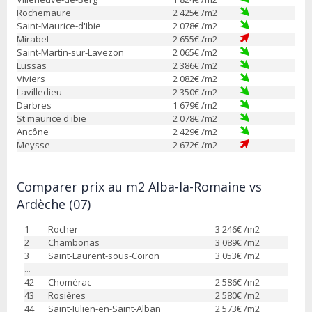
Rochemaure
2 425
€ /m2
Saint-Maurice-d'Ibie
2 078
€ /m2
Mirabel
2 655
€ /m2
Saint-Martin-sur-Lavezon
2 065
€ /m2
Lussas
2 386
€ /m2
Viviers
2 082
€ /m2
Lavilledieu
2 350
€ /m2
Darbres
1 679
€ /m2
St maurice d ibie
2 078
€ /m2
Ancône
2 429
€ /m2
Meysse
2 672
€ /m2
Comparer prix au m2 Alba-la-Romaine vs
Ardèche (07)
1
Rocher
3 246
€ /m2
2
Chambonas
3 089
€ /m2
3
Saint-Laurent-sous-Coiron
3 053
€ /m2
...
42
Chomérac
2 586
€ /m2
43
Rosières
2 580
€ /m2
44
Saint-Julien-en-Saint-Alban
2 573
€ /m2