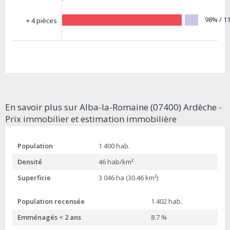
98% / 1
+ 4 pièces
En savoir plus sur Alba-la-Romaine (07400) Ardèche -
Prix immobilier et estimation immobilière
Population
1 400 hab.
Densité
46 hab/km²
Superficie
3 046 ha (30.46 km²)
Population recensée
1 402 hab.
Emménagés < 2 ans
8.7 %