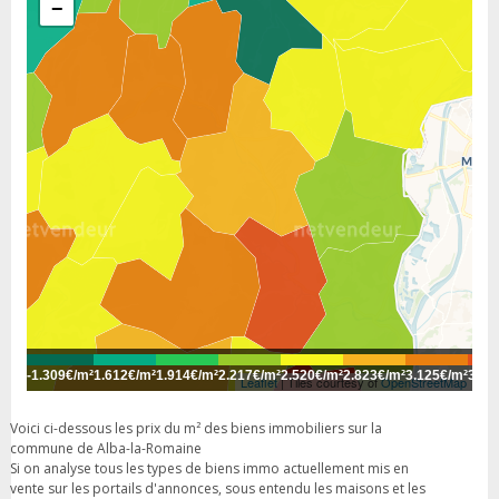
−
-
1.309€/m²
1.612€/m²
1.914€/m²
2.217€/m²
2.520€/m²
2.823€/m²
3.125€/m²
3.42
Leaflet
| Tiles courtesy of
OpenStreetMap
Voici ci-dessous les prix du m² des biens immobiliers sur la
commune de Alba-la-Romaine
Si on analyse tous les types de biens immo actuellement mis en
vente sur les portails d'annonces, sous entendu les maisons et les