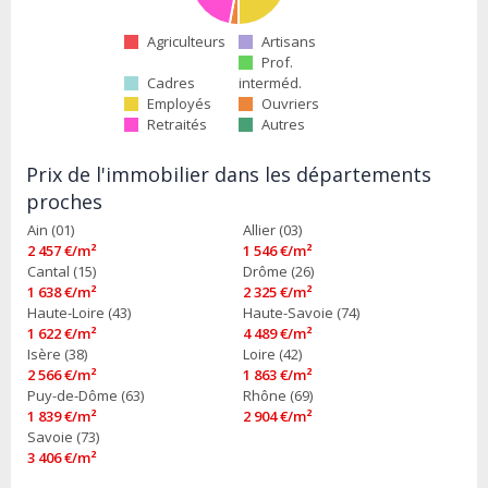
Agriculteurs
Artisans
Prof.
Cadres
interméd.
Employés
Ouvriers
Retraités
Autres
Prix de l'immobilier dans les départements
proches
Ain (01)
Allier (03)
2 457 €/m²
1 546 €/m²
Cantal (15)
Drôme (26)
1 638 €/m²
2 325 €/m²
Haute-Loire (43)
Haute-Savoie (74)
1 622 €/m²
4 489 €/m²
Isère (38)
Loire (42)
2 566 €/m²
1 863 €/m²
Puy-de-Dôme (63)
Rhône (69)
1 839 €/m²
2 904 €/m²
Savoie (73)
3 406 €/m²