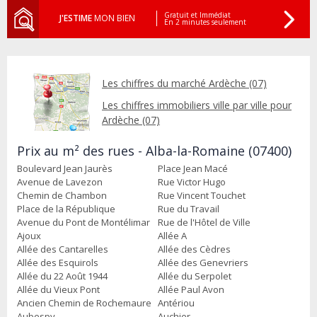
Gratuit et Immédiat
J'ESTIME
MON BIEN
En 2 minutes seulement
Les chiffres du marché Ardèche (07)
Les chiffres immobiliers ville par ville pour
Ardèche (07)
Prix au m² des rues - Alba-la-Romaine (07400)
Boulevard Jean Jaurès
Place Jean Macé
Avenue de Lavezon
Rue Victor Hugo
Chemin de Chambon
Rue Vincent Touchet
Place de la République
Rue du Travail
Avenue du Pont de Montélimar
Rue de l'Hôtel de Ville
Ajoux
Allée A
Allée des Cantarelles
Allée des Cèdres
Allée des Esquirols
Allée des Genevriers
Allée du 22 Août 1944
Allée du Serpolet
Allée du Vieux Pont
Allée Paul Avon
Ancien Chemin de Rochemaure
Antériou
Aubespy
Auchier