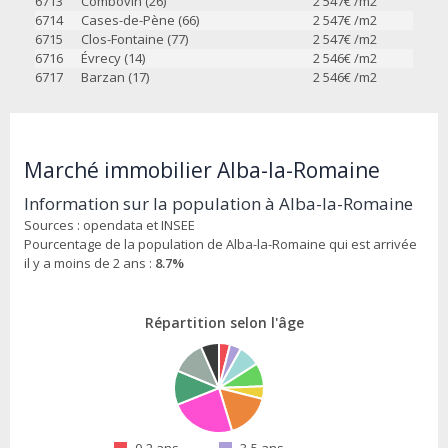
6713
Combovin (26)
2 547
€ /m2
6714
Cases-de-Pène (66)
2 547
€ /m2
6715
Clos-Fontaine (77)
2 547
€ /m2
6716
Évrecy (14)
2 546
€ /m2
6717
Barzan (17)
2 546
€ /m2
Marché immobilier Alba-la-Romaine
Information sur la population à Alba-la-Romaine
Sources : opendata et INSEE
Pourcentage de la population de Alba-la-Romaine qui est arrivée
il y a moins de 2 ans :
8.7%
Répartition selon l'âge