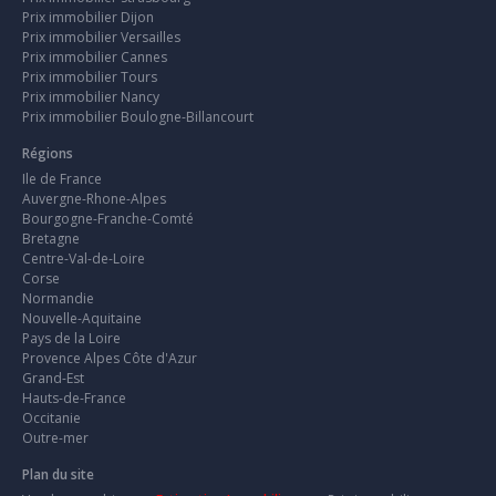
Prix immobilier Dijon
Prix immobilier Versailles
Prix immobilier Cannes
Prix immobilier Tours
Prix immobilier Nancy
Prix immobilier Boulogne-Billancourt
Régions
Ile de France
Auvergne-Rhone-Alpes
Bourgogne-Franche-Comté
Bretagne
Centre-Val-de-Loire
Corse
Normandie
Nouvelle-Aquitaine
Pays de la Loire
Provence Alpes Côte d'Azur
Grand-Est
Hauts-de-France
Occitanie
Outre-mer
Plan du site