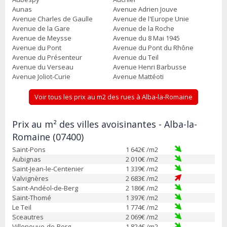
Aunas
Avenue Adrien Jouve
Avenue Charles de Gaulle
Avenue de l'Europe Unie
Avenue de la Gare
Avenue de la Roche
Avenue de Meysse
Avenue du 8 Mai 1945
Avenue du Pont
Avenue du Pont du Rhône
Avenue du Présenteur
Avenue du Teil
Avenue du Verseau
Avenue Henri Barbusse
Avenue Joliot-Curie
Avenue Mattéoti
Voir tous les prix au m2 des rues à Alba-la-Romaine
Prix au m² des villes avoisinantes - Alba-la-
Romaine (07400)
Saint-Pons
1 642
€ /m2
Aubignas
2 010
€ /m2
Saint-Jean-le-Centenier
1 339
€ /m2
Valvignères
2 683
€ /m2
Saint-Andéol-de-Berg
2 186
€ /m2
Saint-Thomé
1 397
€ /m2
Le Teil
1 774
€ /m2
Sceautres
2 069
€ /m2
Villeneuve-de-Berg
1 824
€ /m2