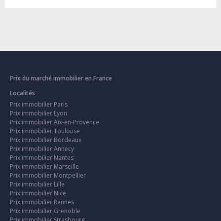
Prix du marché immobilier en France
Localités
Prix immobilier Paris
Prix immobilier Lyon
Prix immobilier Aix-en-Provence
Prix immobilier Toulouse
Prix immobilier Bordeaux
Prix immobilier Annecy
Prix immobilier Nantes
Prix immobilier Marseille
Prix immobilier Montpellier
Prix immobilier Lille
Prix immobilier Nice
Prix immobilier Rennes
Prix immobilier Grenoble
Prix immobilier Strasbourg