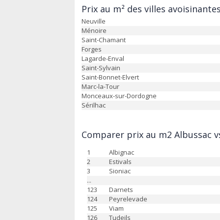
Prix au m² des villes avoisinante
Neuville
Ménoire
Saint-Chamant
Forges
Lagarde-Enval
Saint-Sylvain
Saint-Bonnet-Elvert
Marc-la-Tour
Monceaux-sur-Dordogne
Sérilhac
Comparer prix au m2 Albussac vs
1
Albignac
2
Estivals
3
Sioniac
...
123
Darnets
124
Peyrelevade
125
Viam
126
Tudeils