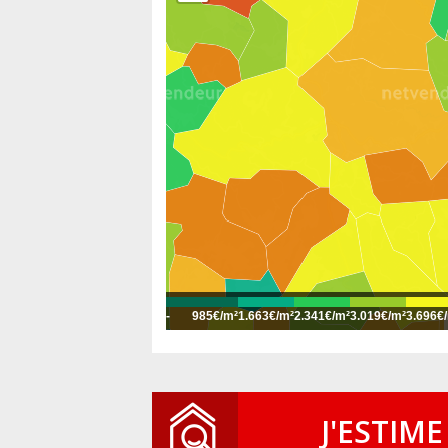
-
985€/m²
1.663€/m²
2.341€/m²
3.019€/m²
3.696€
J'ESTIME