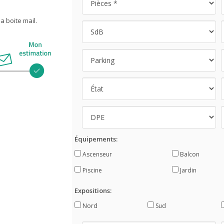
 boite mail.
Équipements:
Ascenseur
Balcon
Piscine
Jardin
Expositions:
Nord
Sud