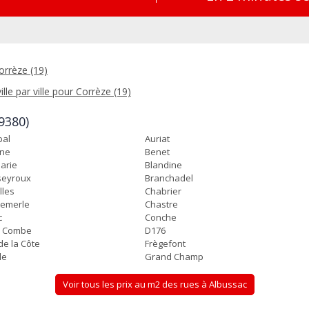
orrèze (19)
ille par ville pour Corrèze (19)
9380)
bal
Auriat
ine
Benet
arie
Blandine
seyroux
Branchadel
lles
Chabrier
emerle
Chastre
c
Conche
e Combe
D176
de la Côte
Frègefont
le
Grand Champ
Voir tous les prix au m2 des rues à Albussac