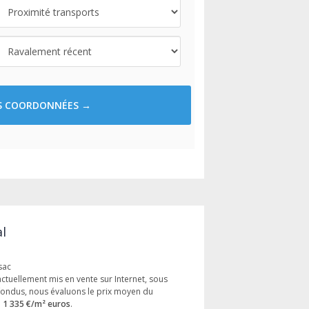
ES COORDONNÉES →
al
sac
actuellement mis en vente sur Internet, sous
ondus, nous évaluons le prix moyen du
à
1 335 €/m² euros
.