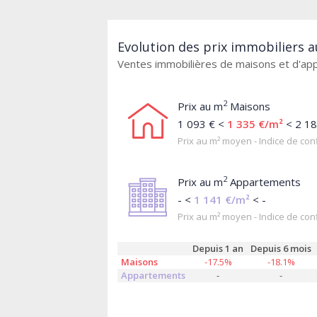
Evolution des prix immobiliers a
Ventes immobilières de maisons et d'a
2
Prix au m
Maisons
1 093 € <
1 335 €/m²
< 2 18
Prix au m² moyen - Indice de conf
2
Prix au m
Appartements
- <
1 141 €/m²
< -
Prix au m² moyen - Indice de conf
Depuis 1 an
Depuis 6 mois
Maisons
-17.5%
-18.1%
Appartements
-
-