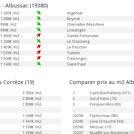
s - Albussac (19380)
1 287
€ /m2
Argentat
1 289
€ /m2
Beynat
993
€ /m2
Chenailler-Mascheix
996
€ /m2
Lostanges
1 492
€ /m2
Sainte-Fortunade
1 206
€ /m2
Le Chastang
1 459
€ /m2
Le Pescher
1 525
€ /m2
Tudeils
1 504
€ /m2
Palazinges
1 143
€ /m2
Saint-Paul
 Corrèze (19)
Comparer prix au m2 Alb
3 762
€ /m2
1
Saint-Barthélemy (971)
2 894
€ /m2
2
Val-d'Isère (73)
2 808
€ /m2
3
Porquerolles (83)
...
1 349
€ /m2
23294
Faymoreau (85)
1 341
€ /m2
23295
Livre la touche (53)
1 338
€ /m2
23296
Messac (17)
1 336
€ /m2
23297
Nuaillé-sur-Boutonne (17