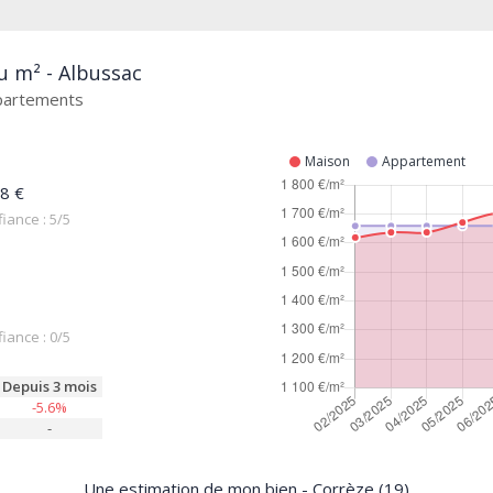
u m² - Albussac
ppartements
Maison
Appartement
8 €
iance : 5/5
iance : 0/5
Depuis 3 mois
-5.6%
-
Une estimation de mon bien - Corrèze (19)