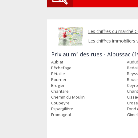
Les chiffres du marché C
Les chiffres immobiliers v
Prix au m² des rues - Albussac (1
Aubiat
Audu
Bêchefage
Beda
Bétaille
Beyss
Bourrier
Bous
Brugier
Ceyro
Chantarel
Chant
Chemin du Moulin
Cissa
Coupeyre
Croz
Espargilière
Fond 
Fromageal
Gimel