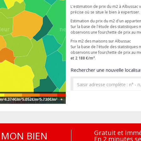
L'estimation de prix du m2 à Albussac v
précise où se situe le bien à expertiser.
Estimation du prix du m2 d'un apparte
Sur la base de l'étude des statistiques
observons une fourchette de prix au m
Prix m2 des maisons sur Albussac
Sur la base de l'étude des statistiques
observons une fourchette de prix au m
et 2 188 €/m²
.
Rechercher une nouvelle localisat
/m²
4.374€/m²
5.052€/m²
5.730€/m²
+
Leaflet
| Tiles courtesy of
OpenStreetMap
Gratuit et Imm
MON BIEN
En 2 minutes s