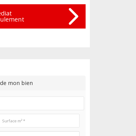
diat
eulement
 de mon bien