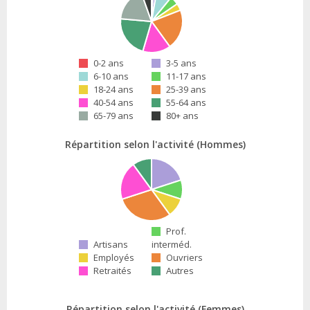
0-2 ans
3-5 ans
6-10 ans
11-17 ans
18-24 ans
25-39 ans
40-54 ans
55-64 ans
65-79 ans
80+ ans
Répartition selon l'activité (Hommes)
Prof.
Artisans
interméd.
Employés
Ouvriers
Retraités
Autres
Répartition selon l'activité (Femmes)