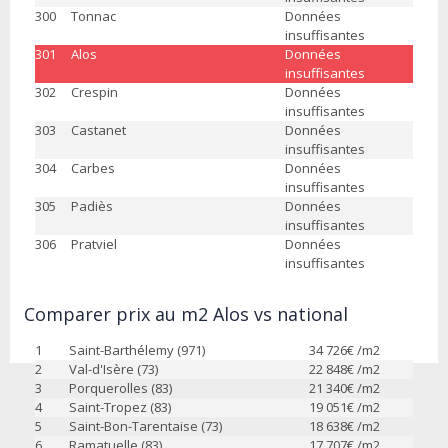
300
Tonnac
Données
insuffisantes
301
Alos
Données
insuffisantes
302
Crespin
Données
insuffisantes
303
Castanet
Données
insuffisantes
304
Carbes
Données
insuffisantes
305
Padiès
Données
insuffisantes
306
Pratviel
Données
insuffisantes
Comparer prix au m2 Alos vs national
1
Saint-Barthélemy (971)
34 726
€ /m2
2
Val-d'Isère (73)
22 848
€ /m2
3
Porquerolles (83)
21 340
€ /m2
4
Saint-Tropez (83)
19 051
€ /m2
5
Saint-Bon-Tarentaise (73)
18 638
€ /m2
6
Ramatuelle (83)
17 707
€ /m2