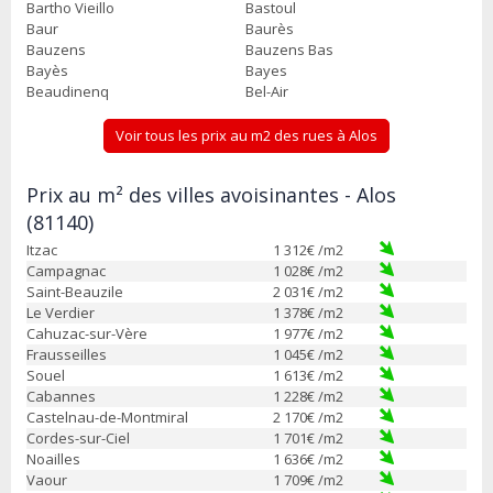
Bartho Vieillo
Bastoul
Baur
Baurès
Bauzens
Bauzens Bas
Bayès
Bayes
Beaudinenq
Bel-Air
Voir tous les prix au m2 des rues à Alos
Prix au m² des villes avoisinantes - Alos
(81140)
Itzac
1 312
€ /m2
Campagnac
1 028
€ /m2
Saint-Beauzile
2 031
€ /m2
Le Verdier
1 378
€ /m2
Cahuzac-sur-Vère
1 977
€ /m2
Frausseilles
1 045
€ /m2
Souel
1 613
€ /m2
Cabannes
1 228
€ /m2
Castelnau-de-Montmiral
2 170
€ /m2
Cordes-sur-Ciel
1 701
€ /m2
Noailles
1 636
€ /m2
Vaour
1 709
€ /m2