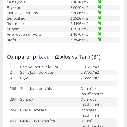
Cestayrols
2 102
€ /m2
Fayssac
2 004
€ /m2
Mouzieys-Panens
2 308
€ /m2
Senouillac
2 292
€ /m2
Bournazel
2 119
€ /m2
Milhars
1 392
€ /m2
Villeneuve-sur-Vère
2 167
€ /m2
Rivières
2 354
€ /m2
Comparer prix au m2 Alos vs Tarn (81)
1
Cambounet-sur-le-Sor
3 037
€ /m2
2
Saint-Jean-de-Rives
2 870
€ /m2
3
Lugan
2 866
€ /m2
...
296
Saint-Jean-de-Vals
Données
insuffisantes
297
Senaux
Données
insuffisantes
298
Livers-Cazelles
Données
insuffisantes
299
Guitalens-L'Albarède
Données
insuffisantes