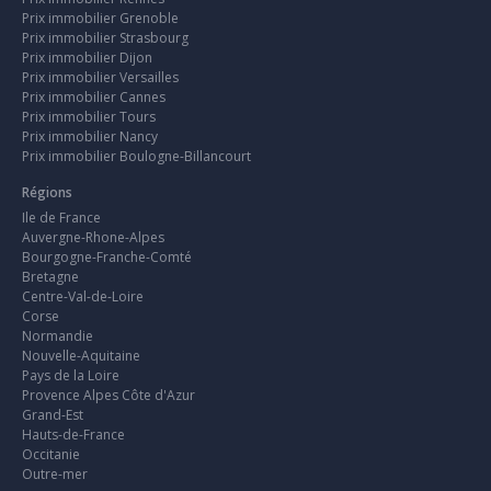
Prix immobilier Grenoble
Prix immobilier Strasbourg
Prix immobilier Dijon
Prix immobilier Versailles
Prix immobilier Cannes
Prix immobilier Tours
Prix immobilier Nancy
Prix immobilier Boulogne-Billancourt
Régions
Ile de France
Auvergne-Rhone-Alpes
Bourgogne-Franche-Comté
Bretagne
Centre-Val-de-Loire
Corse
Normandie
Nouvelle-Aquitaine
Pays de la Loire
Provence Alpes Côte d'Azur
Grand-Est
Hauts-de-France
Occitanie
Outre-mer