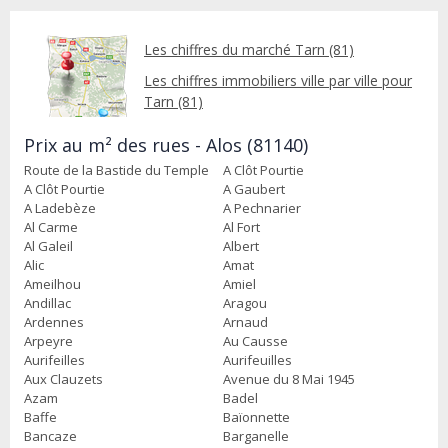
Les chiffres du marché Tarn (81)
Les chiffres immobiliers ville par ville pour
Tarn (81)
Prix au m² des rues - Alos (81140)
Route de la Bastide du Temple
A Clôt Pourtie
A Clôt Pourtie
A Gaubert
A Ladebèze
A Pechnarier
Al Carme
Al Fort
Al Galeil
Albert
Alic
Amat
Ameilhou
Amiel
Andillac
Aragou
Ardennes
Arnaud
Arpeyre
Au Causse
Aurifeilles
Aurifeuilles
Aux Clauzets
Avenue du 8 Mai 1945
Azam
Badel
Baffe
Baïonnette
Bancaze
Barganelle