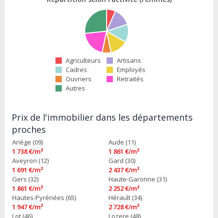
Agriculteurs
Artisans
Cadres
Employés
Ouvriers
Retraités
Autres
Prix de l'immobilier dans les départements
proches
Ariège (09)
Aude (11)
1 738 €/m²
1 861 €/m²
Aveyron (12)
Gard (30)
1 691 €/m²
2 437 €/m²
Gers (32)
Haute-Garonne (31)
1 861 €/m²
2 252 €/m²
Hautes-Pyrénées (65)
Hérault (34)
1 947 €/m²
2 728 €/m²
Lot (46)
Lozere (48)