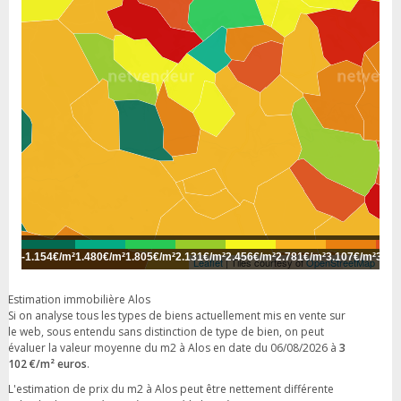
-
1.154€/m²
1.480€/m²
1.805€/m²
2.131€/m²
2.456€/m²
2.781€/m²
3.107€/m²
3.43
Leaflet
| Tiles courtesy of
OpenStreetMap
Estimation immobilière Alos
Si on analyse tous les types de biens actuellement mis en vente sur
le web, sous entendu sans distinction de type de bien, on peut
évaluer la valeur moyenne du m2 à Alos en date du 06/08/2026 à
3
102 €/m² euros
.
L'estimation de prix du m2 à Alos peut être nettement différente