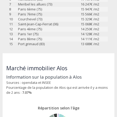
7
Meribel les allues (73)
16 247
€ /m2
8
Paris 6ème (75)
15 947
€ /m2
9
Paris 7ème (75)
15 566
€ /m2
10
Courchevel (73)
15 329
€ /m2
11
Saint-Jean-Cap-Ferrat (06)
15 068
€ /m2
12
Paris 4ème (75)
14 250
€ /m2
13
Paris 1er (75)
14 128
€ /m2
14
Paris 8ème (75)
14 111
€ /m2
15
Port grimaud (83)
13 688
€ /m2
Marché immobilier Alos
Information sur la population à Alos
Sources : opendata et INSEE
Pourcentage de la population de Alos qui est arrivée il y a moins
de 2 ans :
7.07%
Répartition selon l'âge