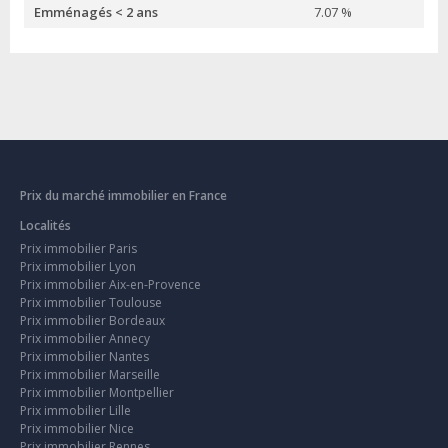
Emménagés < 2 ans
7.07 %
Prix du marché immobilier en France
Localités
Prix immobilier Paris
Prix immobilier Lyon
Prix immobilier Aix-en-Provence
Prix immobilier Toulouse
Prix immobilier Bordeaux
Prix immobilier Annecy
Prix immobilier Nantes
Prix immobilier Marseille
Prix immobilier Montpellier
Prix immobilier Lille
Prix immobilier Nice
Prix immobilier Rennes