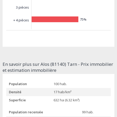
3 pièces
75%
+ 4 pièces
En savoir plus sur Alos (81140) Tarn - Prix immobilier
et estimation immobilière
Population
100 hab.
Densité
17 hab/km²
Superficie
632 ha (6.32 km²)
Population recensée
99 hab.