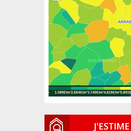
-
1.589€/m²
2.664€/m²
3.740€/m²
4.816€/m²
5.891
J'ESTIME