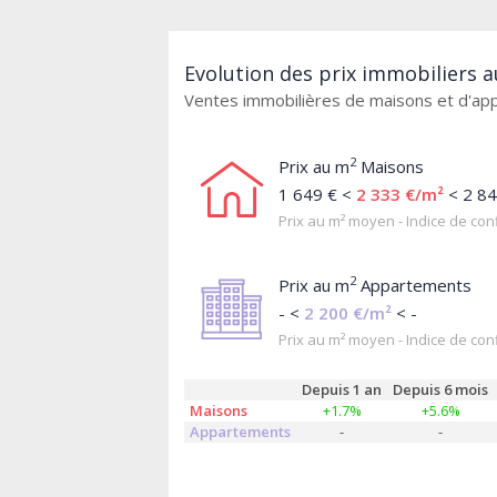
Evolution des prix immobiliers a
Ventes immobilières de maisons et d'a
2
Prix au m
Maisons
1 649 € <
2 333 €/m²
< 2 84
Prix au m² moyen - Indice de conf
2
Prix au m
Appartements
- <
2 200 €/m²
< -
Prix au m² moyen - Indice de conf
Depuis 1 an
Depuis 6 mois
Maisons
+1.7%
+5.6%
Appartements
-
-