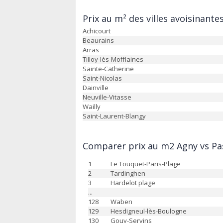
Prix au m² des villes avoisinante
Achicourt
Beaurains
Arras
Tilloy-lès-Mofflaines
Sainte-Catherine
Saint-Nicolas
Dainville
Neuville-Vitasse
Wailly
Saint-Laurent-Blangy
Comparer prix au m2 Agny vs Pas
1
Le Touquet-Paris-Plage
2
Tardinghen
3
Hardelot plage
...
128
Waben
129
Hesdigneul-lès-Boulogne
130
Gouy-Servins