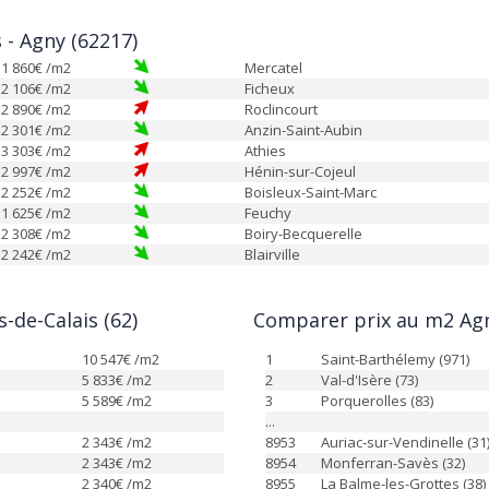
s - Agny (62217)
1 860
€ /m2
Mercatel
2 106
€ /m2
Ficheux
2 890
€ /m2
Roclincourt
2 301
€ /m2
Anzin-Saint-Aubin
3 303
€ /m2
Athies
2 997
€ /m2
Hénin-sur-Cojeul
2 252
€ /m2
Boisleux-Saint-Marc
1 625
€ /m2
Feuchy
2 308
€ /m2
Boiry-Becquerelle
2 242
€ /m2
Blairville
-de-Calais (62)
Comparer prix au m2 Agn
10 547
€ /m2
1
Saint-Barthélemy (971)
5 833
€ /m2
2
Val-d'Isère (73)
5 589
€ /m2
3
Porquerolles (83)
...
2 343
€ /m2
8953
Auriac-sur-Vendinelle (31
2 343
€ /m2
8954
Monferran-Savès (32)
2 340
€ /m2
8955
La Balme-les-Grottes (38)