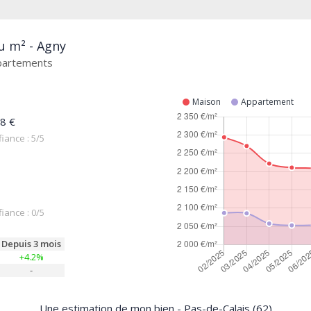
u m² - Agny
ppartements
Maison
Appartement
8 €
iance : 5/5
iance : 0/5
Depuis 3 mois
+4.2%
-
Une estimation de mon bien - Pas-de-Calais (62)