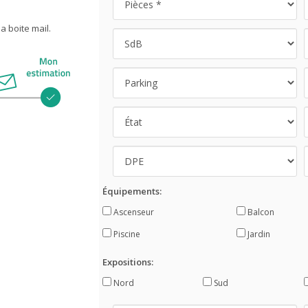
 boite mail.
Équipements:
Ascenseur
Balcon
Piscine
Jardin
Expositions:
Nord
Sud