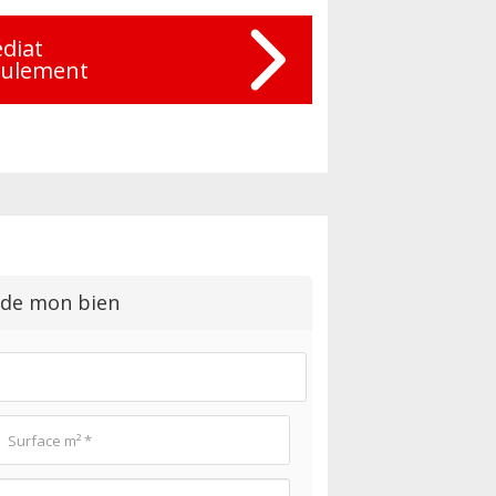
diat
eulement
 de mon bien