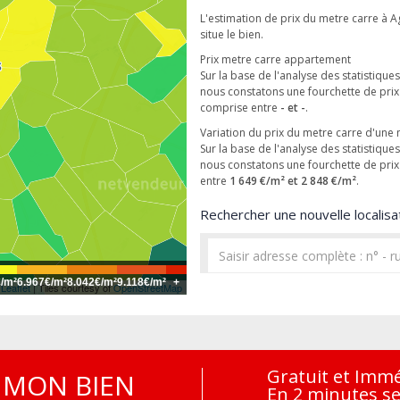
L'estimation de prix du metre carre à Ag
situe le bien.
Prix metre carre appartement
Sur la base de l'analyse des statistique
nous constatons une fourchette de pri
comprise entre
- et -
.
Variation du prix du metre carre d'une
Sur la base de l'analyse des statistique
nous constatons une fourchette de pri
entre
1 649 €/m² et 2 848 €/m²
.
Rechercher une nouvelle localisat
€/m²
6.967€/m²
8.042€/m²
9.118€/m²
+
Leaflet
| Tiles courtesy of
OpenStreetMap
Gratuit et Imm
MON BIEN
En 2 minutes s