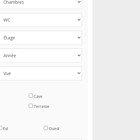
Cave
Terrasse
Est
Ouest