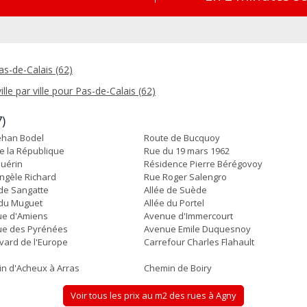
as-de-Calais (62)
ille par ville pour Pas-de-Calais (62)
)
ehan Bodel
Route de Bucquoy
e la République
Rue du 19 mars 1962
uérin
Résidence Pierre Bérégovoy
ngèle Richard
Rue Roger Salengro
 de Sangatte
Allée de Suède
 du Muguet
Allée du Portel
e d'Amiens
Avenue d'Immercourt
e des Pyrénées
Avenue Emile Duquesnoy
vard de l'Europe
Carrefour Charles Flahault
n d'Acheux à Arras
Chemin de Boiry
Voir tous les prix au m2 des rues à Agny