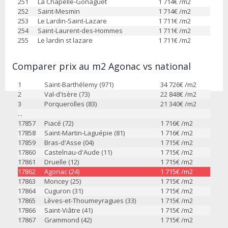
251
La Chapelle-Gonaguet
1 714
€ /m2
252
Saint-Mesmin
1 714
€ /m2
253
Le Lardin-Saint-Lazare
1 711
€ /m2
254
Saint-Laurent-des-Hommes
1 711
€ /m2
255
Le lardin st lazare
1 711
€ /m2
Comparer prix au m2 Agonac vs national
1
Saint-Barthélemy (971)
34 726
€ /m2
2
Val-d'Isère (73)
22 848
€ /m2
3
Porquerolles (83)
21 340
€ /m2
...
17857
Piacé (72)
1 716
€ /m2
17858
Saint-Martin-Laguépie (81)
1 716
€ /m2
17859
Bras-d'Asse (04)
1 715
€ /m2
17860
Castelnau-d'Aude (11)
1 715
€ /m2
17861
Druelle (12)
1 715
€ /m2
17862
Agonac (24)
1 715
€ /m2
17863
Moncey (25)
1 715
€ /m2
17864
Cuguron (31)
1 715
€ /m2
17865
Lèves-et-Thoumeyragues (33)
1 715
€ /m2
17866
Saint-Viâtre (41)
1 715
€ /m2
17867
Grammond (42)
1 715
€ /m2