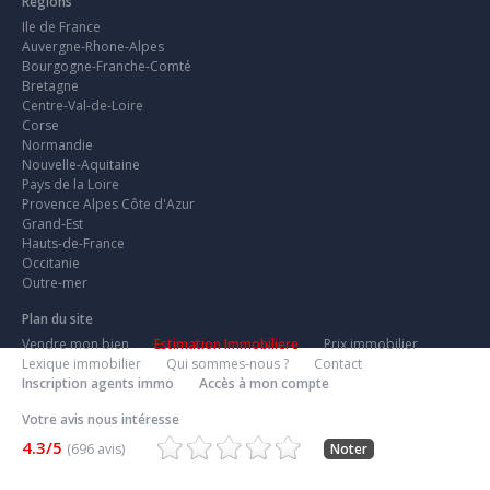
Régions
Ile de France
Auvergne-Rhone-Alpes
Bourgogne-Franche-Comté
Bretagne
Centre-Val-de-Loire
Corse
Normandie
Nouvelle-Aquitaine
Pays de la Loire
Provence Alpes Côte d'Azur
Grand-Est
Hauts-de-France
Occitanie
Outre-mer
Plan du site
Vendre mon bien
Estimation Immobiliere
Prix immobilier
Lexique immobilier
Qui sommes-nous ?
Contact
Inscription agents immo
Accès à mon compte
Votre avis nous intéresse
4.3/5
(696 avis)
Noter