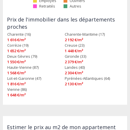
Employés
Ouvriers
Retraités
Autres
Prix de l'immobilier dans les départements
proches
Charente (16)
Charente-Maritime (17)
1 616 €/m²
2 192 €/m²
Corrèze (19)
Creuse (23)
1 652 €/m²
1 448 €/m²
Deux-Sèvres (79)
Gironde (33)
1 550 €/m²
2 379 €/m²
Haute-Vienne (87)
Landes (40)
1 568 €/m²
2 304 €/m²
Lot-et-Garonne (47)
Pyrénées-Atlantiques (64)
1 816 €/m²
2 130 €/m²
Vienne (86)
1 648 €/m²
Estimer le prix au m2 de mon appartement