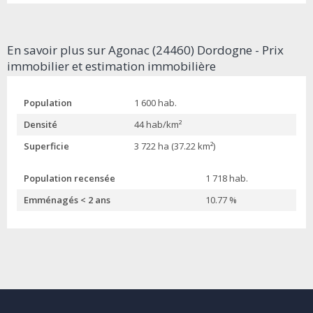
En savoir plus sur Agonac (24460) Dordogne - Prix
immobilier et estimation immobilière
Population
1 600 hab.
Densité
44 hab/km²
Superficie
3 722 ha (37.22 km²)
Population recensée
1 718 hab.
Emménagés < 2 ans
10.77 %