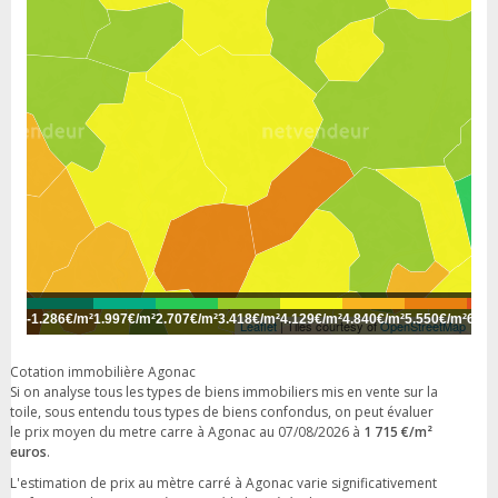
-
1.286€/m²
1.997€/m²
2.707€/m²
3.418€/m²
4.129€/m²
4.840€/m²
5.550€/m²
6.26
Leaflet
| Tiles courtesy of
OpenStreetMap
Cotation immobilière Agonac
Si on analyse tous les types de biens immobiliers mis en vente sur la
toile, sous entendu tous types de biens confondus, on peut évaluer
le prix moyen du metre carre à Agonac au 07/08/2026 à
1 715 €/m²
euros
.
L'estimation de prix au mètre carré à Agonac varie significativement