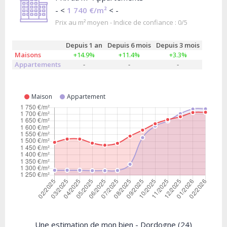
- <
1 740 €/m²
< -
Prix au m² moyen - Indice de confiance : 0/5
Depuis 1 an
Depuis 6 mois
Depuis 3 mois
Maisons
+14.9%
+11.4%
+3.3%
Appartements
-
-
-
Maison
Appartement
Une estimation de mon bien - Dordogne (24)