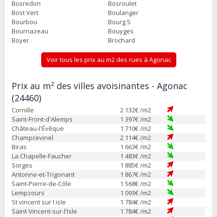
Bosredon
Bosroulet
Bost Vert
Boulanger
Bourbou
Bourg S
Bournazeau
Bouyges
Boyer
Brochard
Voir tous les prix au m2 des rues à Agonac
Prix au m² des villes avoisinantes - Agonac
(24460)
Cornille
2 132
€ /m2
Saint-Front-d'Alemps
1 397
€ /m2
Château-l'Évêque
1 710
€ /m2
Champcevinel
2 114
€ /m2
Biras
1 663
€ /m2
La Chapelle-Faucher
1 483
€ /m2
Sorges
1 885
€ /m2
Antonne-et-Trigonant
1 867
€ /m2
Saint-Pierre-de-Côle
1 568
€ /m2
Lempzours
1 093
€ /m2
St vincent sur l isle
1 784
€ /m2
Saint-Vincent-sur-l'Isle
1 784
€ /m2