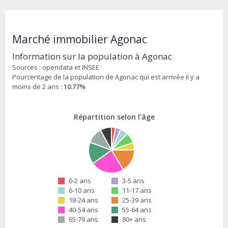
Marché immobilier Agonac
Information sur la population à Agonac
Sources : opendata et INSEE
Pourcentage de la population de Agonac qui est arrivée il y a
moins de 2 ans :
10.77%
Répartition selon l'âge
0-2 ans
3-5 ans
6-10 ans
11-17 ans
18-24 ans
25-39 ans
40-54 ans
55-64 ans
65-79 ans
80+ ans