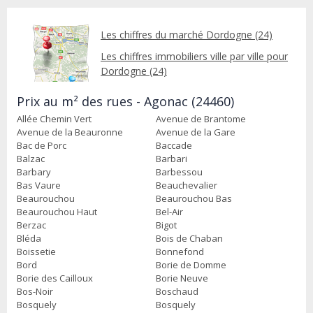
Les chiffres du marché Dordogne (24)
Les chiffres immobiliers ville par ville pour
Dordogne (24)
Prix au m² des rues - Agonac (24460)
Allée Chemin Vert
Avenue de Brantome
Avenue de la Beauronne
Avenue de la Gare
Bac de Porc
Baccade
Balzac
Barbari
Barbary
Barbessou
Bas Vaure
Beauchevalier
Beaurouchou
Beaurouchou Bas
Beaurouchou Haut
Bel-Air
Berzac
Bigot
Bléda
Bois de Chaban
Boissetie
Bonnefond
Bord
Borie de Domme
Borie des Cailloux
Borie Neuve
Bos-Noir
Boschaud
Bosquely
Bosquely