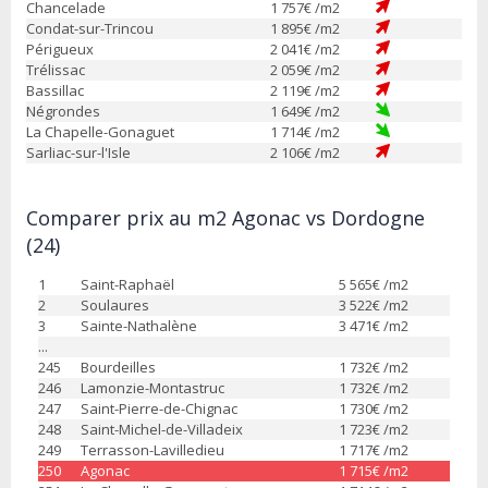
Chancelade
1 757
€ /m2
Condat-sur-Trincou
1 895
€ /m2
Périgueux
2 041
€ /m2
Trélissac
2 059
€ /m2
Bassillac
2 119
€ /m2
Négrondes
1 649
€ /m2
La Chapelle-Gonaguet
1 714
€ /m2
Sarliac-sur-l'Isle
2 106
€ /m2
Comparer prix au m2 Agonac vs Dordogne
(24)
1
Saint-Raphaël
5 565
€ /m2
2
Soulaures
3 522
€ /m2
3
Sainte-Nathalène
3 471
€ /m2
...
245
Bourdeilles
1 732
€ /m2
246
Lamonzie-Montastruc
1 732
€ /m2
247
Saint-Pierre-de-Chignac
1 730
€ /m2
248
Saint-Michel-de-Villadeix
1 723
€ /m2
249
Terrasson-Lavilledieu
1 717
€ /m2
250
Agonac
1 715
€ /m2