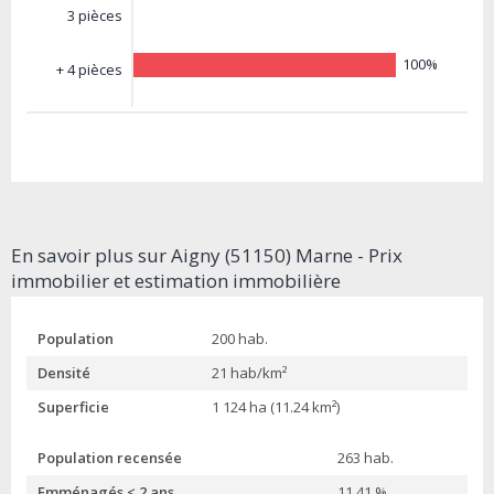
3 pièces
100%
+ 4 pièces
En savoir plus sur Aigny (51150) Marne - Prix
immobilier et estimation immobilière
Population
200 hab.
Densité
21 hab/km²
Superficie
1 124 ha (11.24 km²)
Population recensée
263 hab.
Emménagés < 2 ans
11.41 %