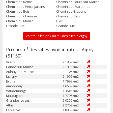
Chemin de Reims
Chemin de Tours-sur-Marne
Chemin des Petits Jardins
Chemin des Varennes
Chemin du Bois
Chemin du Brabant
Chemin du Cheminat
Chemin du Clos
Chemin du Moulin
D701
Grande Rue
Grande Rue
Voir tous les prix au m2 des rues à Aigny
Prix au m² des villes avoisinantes - Aigny
(51150)
Vraux
2 186
€ /m2
Condé-sur-Marne
2 189
€ /m2
Aulnay-sur-Marne
2 137
€ /m2
Juvigny
2 197
€ /m2
Jâlons
1 792
€ /m2
Ambonnay
1 668
€ /m2
Vaudemange
1 364
€ /m2
Matougues
1 779
€ /m2
Grandes-Loges
2 029
€ /m2
Athis
2 276
€ /m2
La Veuve
1 883
€ /m2