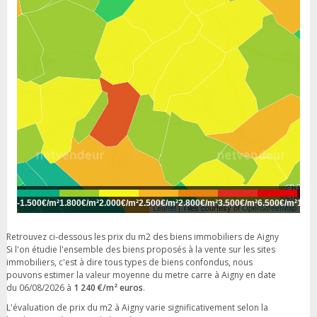
-
1.500€/m²
1.800€/m²
2.000€/m²
2.500€/m²
2.800€/m²
3.500€/m²
6.500€/m²
10.0
Leaflet
| Tiles courtesy of
OpenStreetMap
Retrouvez ci-dessous les prix du m2 des biens immobiliers de Aigny
Si l'on étudie l'ensemble des biens proposés à la vente sur les sites
immobiliers, c'est à dire tous types de biens confondus, nous
pouvons estimer la valeur moyenne du metre carre à Aigny en date
du 06/08/2026 à
1 240 €/m² euros
.
L'évaluation de prix du m2 à Aigny varie significativement selon la