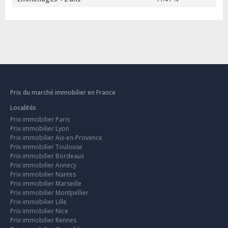
Prix du marché immobilier en France
Localités
Prix immobilier Paris
Prix immobilier Lyon
Prix immobilier Aix-en-Provence
Prix immobilier Toulouse
Prix immobilier Bordeaux
Prix immobilier Annecy
Prix immobilier Nantes
Prix immobilier Marseille
Prix immobilier Montpellier
Prix immobilier Lille
Prix immobilier Nice
Prix immobilier Rennes