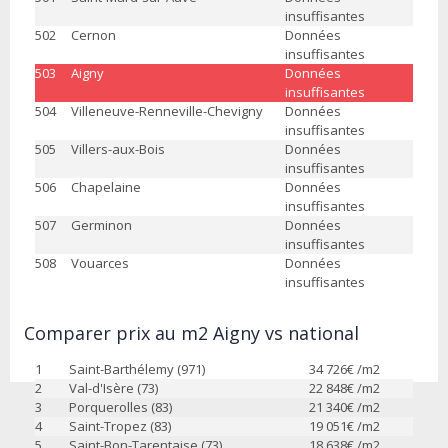
insuffisantes
502
Cernon
Données
insuffisantes
503
Aigny
Données
insuffisantes
504
Villeneuve-Renneville-Chevigny
Données
insuffisantes
505
Villers-aux-Bois
Données
insuffisantes
506
Chapelaine
Données
insuffisantes
507
Germinon
Données
insuffisantes
508
Vouarces
Données
insuffisantes
Comparer prix au m2 Aigny vs national
1
Saint-Barthélemy (971)
34 726
€ /m2
2
Val-d'Isère (73)
22 848
€ /m2
3
Porquerolles (83)
21 340
€ /m2
4
Saint-Tropez (83)
19 051
€ /m2
5
Saint-Bon-Tarentaise (73)
18 638
€ /m2