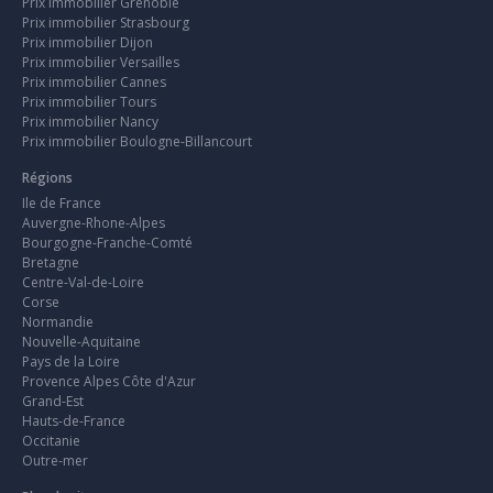
Prix immobilier Grenoble
Prix immobilier Strasbourg
Prix immobilier Dijon
Prix immobilier Versailles
Prix immobilier Cannes
Prix immobilier Tours
Prix immobilier Nancy
Prix immobilier Boulogne-Billancourt
Régions
Ile de France
Auvergne-Rhone-Alpes
Bourgogne-Franche-Comté
Bretagne
Centre-Val-de-Loire
Corse
Normandie
Nouvelle-Aquitaine
Pays de la Loire
Provence Alpes Côte d'Azur
Grand-Est
Hauts-de-France
Occitanie
Outre-mer