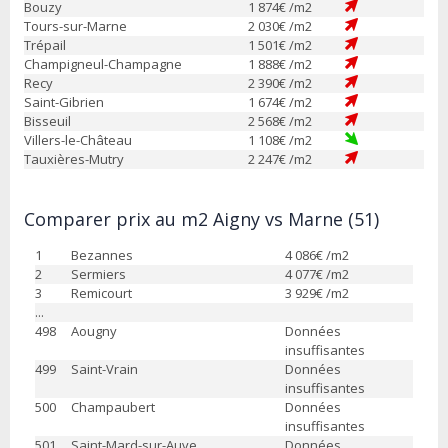
Bouzy
1 874
€ /m2
Tours-sur-Marne
2 030
€ /m2
Trépail
1 501
€ /m2
Champigneul-Champagne
1 888
€ /m2
Recy
2 390
€ /m2
Saint-Gibrien
1 674
€ /m2
Bisseuil
2 568
€ /m2
Villers-le-Château
1 108
€ /m2
Tauxières-Mutry
2 247
€ /m2
Comparer prix au m2 Aigny vs Marne (51)
1
Bezannes
4 086
€ /m2
2
Sermiers
4 077
€ /m2
3
Remicourt
3 929
€ /m2
...
498
Aougny
Données
insuffisantes
499
Saint-Vrain
Données
insuffisantes
500
Champaubert
Données
insuffisantes
501
Saint-Mard-sur-Auve
Données