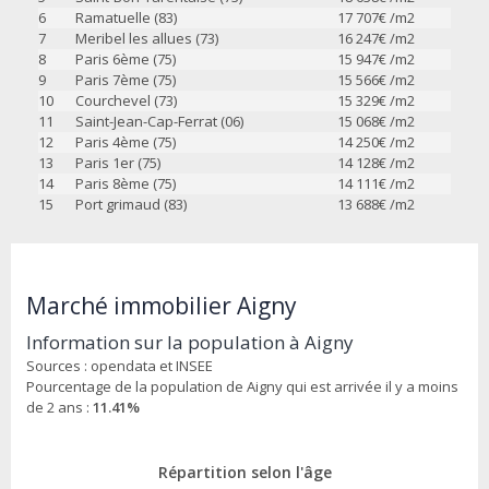
6
Ramatuelle (83)
17 707
€ /m2
7
Meribel les allues (73)
16 247
€ /m2
8
Paris 6ème (75)
15 947
€ /m2
9
Paris 7ème (75)
15 566
€ /m2
10
Courchevel (73)
15 329
€ /m2
11
Saint-Jean-Cap-Ferrat (06)
15 068
€ /m2
12
Paris 4ème (75)
14 250
€ /m2
13
Paris 1er (75)
14 128
€ /m2
14
Paris 8ème (75)
14 111
€ /m2
15
Port grimaud (83)
13 688
€ /m2
Marché immobilier Aigny
Information sur la population à Aigny
Sources : opendata et INSEE
Pourcentage de la population de Aigny qui est arrivée il y a moins
de 2 ans :
11.41%
Répartition selon l'âge