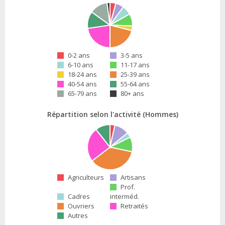
0-2 ans
3-5 ans
6-10 ans
11-17 ans
18-24 ans
25-39 ans
40-54 ans
55-64 ans
65-79 ans
80+ ans
Répartition selon l'activité (Hommes)
Agriculteurs
Artisans
Prof.
Cadres
interméd.
Ouvriers
Retraités
Autres