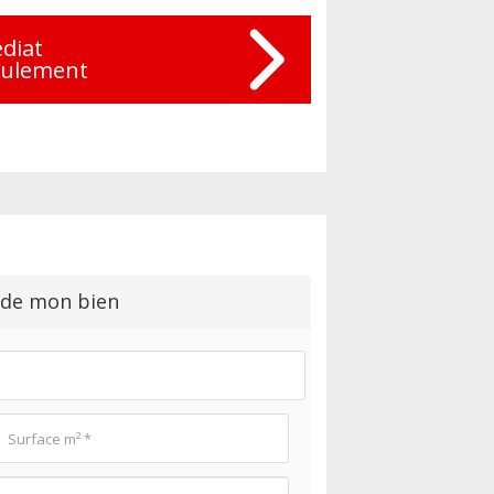
diat
eulement
 de mon bien