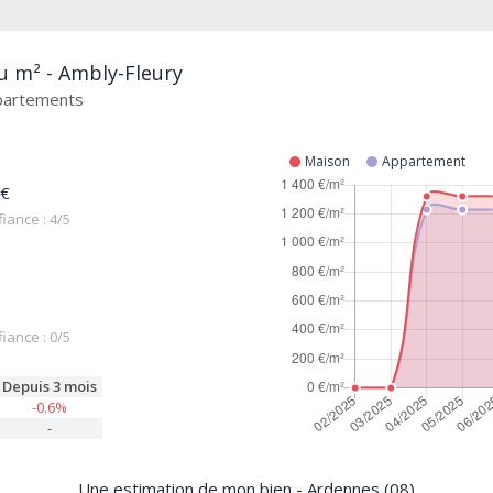
u m² - Ambly-Fleury
ppartements
Maison
Appartement
 €
iance : 4/5
iance : 0/5
Depuis 3 mois
-0.6%
-
Une estimation de mon bien - Ardennes (08)