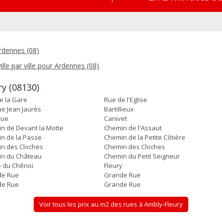
rdennes (08)
ille par ville pour Ardennes (08)
ry (08130)
e la Gare
Rue de l'Eglise
e Jean Jaurès
Bartillieux
vue
Canivet
n de Devant la Motte
Chemin de l'Assaut
n de la Passe
Chemin de la Petite Côtière
n des Cloches
Chemin des Cloches
n du Château
Chemin du Petit Seigneur
 du Chênoi
Fleury
de Rue
Grande Rue
de Rue
Grande Rue
Voir tous les prix au m2 des rues à Ambly-Fleury