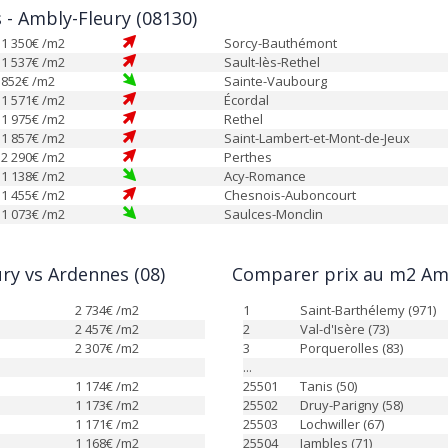
s - Ambly-Fleury (08130)
1 350
€ /m2
Sorcy-Bauthémont
1 537
€ /m2
Sault-lès-Rethel
852
€ /m2
Sainte-Vaubourg
1 571
€ /m2
Écordal
1 975
€ /m2
Rethel
1 857
€ /m2
Saint-Lambert-et-Mont-de-Jeux
2 290
€ /m2
Perthes
1 138
€ /m2
Acy-Romance
1 455
€ /m2
Chesnois-Auboncourt
1 073
€ /m2
Saulces-Monclin
ry vs Ardennes (08)
Comparer prix au m2 Amb
2 734
€ /m2
1
Saint-Barthélemy (971)
2 457
€ /m2
2
Val-d'Isère (73)
2 307
€ /m2
3
Porquerolles (83)
...
1 174
€ /m2
25501
Tanis (50)
1 173
€ /m2
25502
Druy-Parigny (58)
1 171
€ /m2
25503
Lochwiller (67)
1 168
€ /m2
25504
Jambles (71)