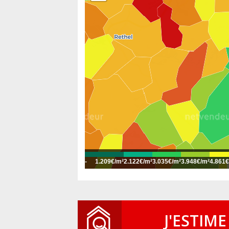
-
1.209€/m²
2.122€/m²
3.035€/m²
3.948€/m²
4.861€
J'ESTIME