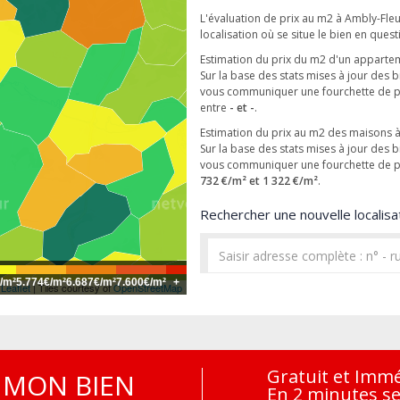
L'évaluation de prix au m2 à Ambly-Fleu
localisation où se situe le bien en quest
Estimation du prix du m2 d'un apparte
Sur la base des stats mises à jour de
vous communiquer une fourchette de p
entre
- et -
.
Estimation du prix au m2 des maisons 
Sur la base des stats mises à jour de
vous communiquer une fourchette de pr
732 €/m² et 1 322 €/m²
.
Rechercher une nouvelle localisat
/m²
5.774€/m²
6.687€/m²
7.600€/m²
+
Leaflet
| Tiles courtesy of
OpenStreetMap
Gratuit et Imm
MON BIEN
En 2 minutes s