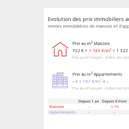
Evolution des prix immobiliers a
Ventes immobilières de maisons et d'a
2
Prix au m
Maisons
732 € <
1 165 €/m²
< 1 322
Prix au m² moyen - Indice de conf
2
Prix au m
Appartements
- <
1 197 €/m²
< -
Prix au m² moyen - Indice de conf
Depuis 1 an
Depuis 6 mois
Maisons
-
-3.1%
Appartements
-
-