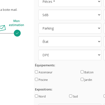
 boite mail.
Équipements:
Ascenseur
Balcon
Piscine
Jardin
Expositions:
Nord
Sud