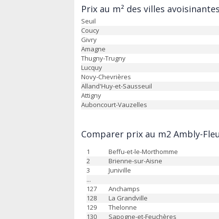
Prix au m² des villes avoisinante
Seuil
Coucy
Givry
Amagne
Thugny-Trugny
Lucquy
Novy-Chevrières
Alland'Huy-et-Sausseuil
Attigny
Auboncourt-Vauzelles
Comparer prix au m2 Ambly-Fleu
1
Beffu-et-le-Morthomme
2
Brienne-sur-Aisne
3
Juniville
...
127
Anchamps
128
La Grandville
129
Thelonne
130
Sapogne-et-Feuchères