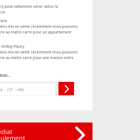
ry peut nettement varier selon la
ion.
ment
s biens mis en vente récemment nous pouvons
rix au metre carre pour un appartement
à Ambly-Fleury
s biens mis en vente récemment nous pouvons
ix au metre carre pour une maison entre
ion...
édiat
eulement