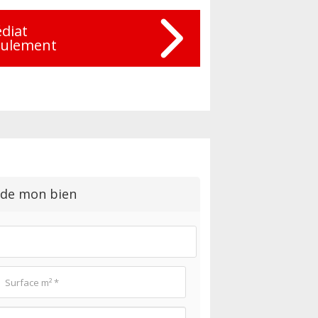
diat
eulement
 de mon bien