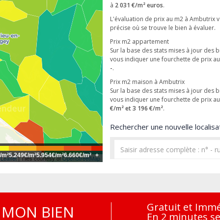
à
2 031 €/m² euros
.
L'évaluation de prix au m2 à Ambutrix v
précise où se trouve le bien à évaluer.
Prix m2 appartement
Sur la base des stats mises à jour de
vous indiquer une fourchette de prix 
-
.
Prix m2 maison à Ambutrix
Sur la base des stats mises à jour de
vous indiquer une fourchette de prix a
€/m² et 3 196 €/m²
.
Rechercher une nouvelle localisat
/m²
5.249€/m²
5.954€/m²
6.660€/m²
+
Leaflet
| Tiles courtesy of
OpenStreetMap
Gratuit et Imm
MON BIEN
En 2 minutes s