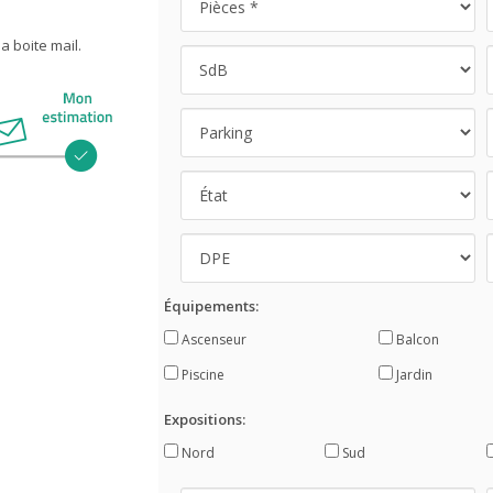
 boite mail.
Équipements:
Ascenseur
Balcon
Piscine
Jardin
Expositions:
Nord
Sud