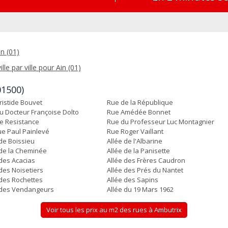
n (01)
lle par ville pour Ain (01)
01500)
ristide Bouvet
Rue de la République
u Docteur Françoise Dolto
Rue Amédée Bonnet
e Resistance
Rue du Professeur Luc Montagnier
e Paul Painlevé
Rue Roger Vaillant
 de Boissieu
Allée de l'Albarine
 de la Cheminée
Allée de la Panisette
 des Acacias
Allée des Frères Caudron
 des Noisetiers
Allée des Prés du Nantet
 des Rochettes
Allée des Sapins
 des Vendangeurs
Allée du 19 Mars 1962
Voir tous les prix au m2 des rues à Ambutrix