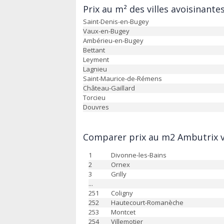
Prix au m² des villes avoisinante
Saint-Denis-en-Bugey
Vaux-en-Bugey
Ambérieu-en-Bugey
Bettant
Leyment
Lagnieu
Saint-Maurice-de-Rémens
Château-Gaillard
Torcieu
Douvres
Comparer prix au m2 Ambutrix vs
1
Divonne-les-Bains
2
Ornex
3
Grilly
...
251
Coligny
252
Hautecourt-Romanèche
253
Montcet
254
Villemotier