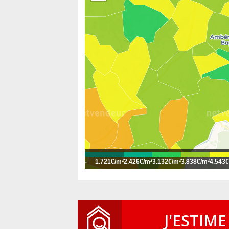
-
1.721€/m²
2.426€/m²
3.132€/m²
3.838€/m²
4.543€
J'ESTIME