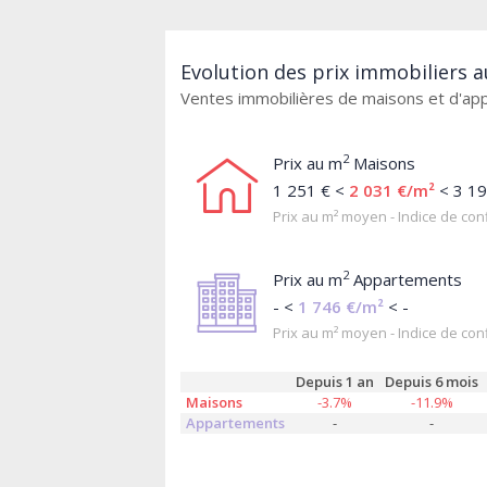
Evolution des prix immobiliers 
Ventes immobilières de maisons et d'a
2
Prix au m
Maisons
1 251 € <
2 031 €/m²
< 3 19
Prix au m² moyen - Indice de conf
2
Prix au m
Appartements
- <
1 746 €/m²
< -
Prix au m² moyen - Indice de conf
Depuis 1 an
Depuis 6 mois
Maisons
-3.7%
-11.9%
Appartements
-
-