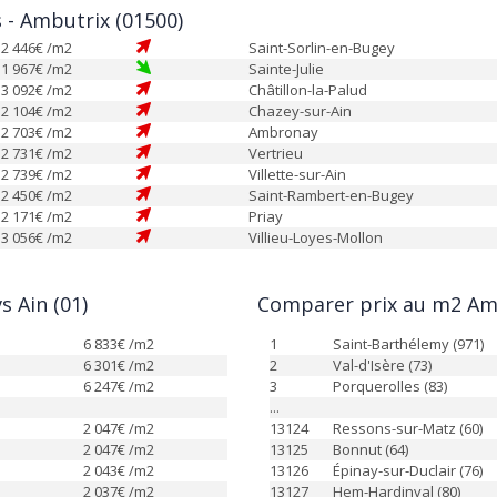
s - Ambutrix (01500)
2 446
€ /m2
Saint-Sorlin-en-Bugey
1 967
€ /m2
Sainte-Julie
3 092
€ /m2
Châtillon-la-Palud
2 104
€ /m2
Chazey-sur-Ain
2 703
€ /m2
Ambronay
2 731
€ /m2
Vertrieu
2 739
€ /m2
Villette-sur-Ain
2 450
€ /m2
Saint-Rambert-en-Bugey
2 171
€ /m2
Priay
3 056
€ /m2
Villieu-Loyes-Mollon
 Ain (01)
Comparer prix au m2 Amb
6 833
€ /m2
1
Saint-Barthélemy (971)
6 301
€ /m2
2
Val-d'Isère (73)
6 247
€ /m2
3
Porquerolles (83)
...
2 047
€ /m2
13124
Ressons-sur-Matz (60)
2 047
€ /m2
13125
Bonnut (64)
2 043
€ /m2
13126
Épinay-sur-Duclair (76)
2 037
€ /m2
13127
Hem-Hardinval (80)