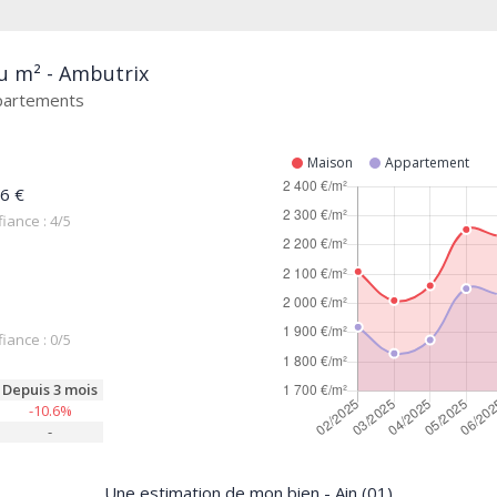
au m² - Ambutrix
ppartements
Maison
Appartement
6 €
iance : 4/5
iance : 0/5
Depuis 3 mois
-10.6%
-
Une estimation de mon bien - Ain (01)