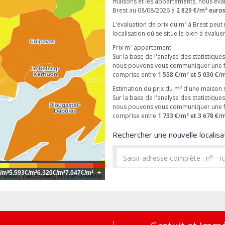
maisons et les appartements, nous éva
Brest au 08/08/2026 à
2 829 €/m² euro
L'évaluation de prix du m² à Brest peut 
localisation où se situe le bien à évaluer
Prix m² appartement
Sur la base de l'analyse des statistique
nous pouvons vous communiquer une f
comprise entre
1 558 €/m² et 5 030 €/
Estimation du prix du m² d'une maison 
Sur la base de l'analyse des statistique
nous pouvons vous communiquer une fo
comprise entre
1 733 €/m² et 3 678 €/
Rechercher une nouvelle localisat
/m²
5.593€/m²
6.320€/m²
7.047€/m²
+
Leaflet
| Tiles courtesy of
OpenStreetMap