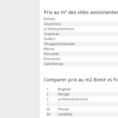
Prix au m² des villes avoisinantes
Bohars
Gouesnou
Le Relecq-Kerhuon
Guipavas
Guilers
Plougastel-Daoulas
Milizac
Plouzané
Roscanvel
Saint-Renan
Comparer prix au m2 Brest vs Fin
1
Begmeil
2
Morgat
3
Le Relecq-Kerhuon
...
62
Plovan
63
Landéda