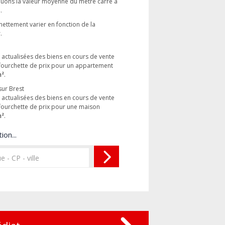
luons la valeur moyenne du mètre carré à
s
.
nettement varier en fonction de la
.
s actualisées des biens en cours de vente
ourchette de prix pour un appartement
m²
.
sur Brest
s actualisées des biens en cours de vente
urchette de prix pour une maison
m²
.
ion...