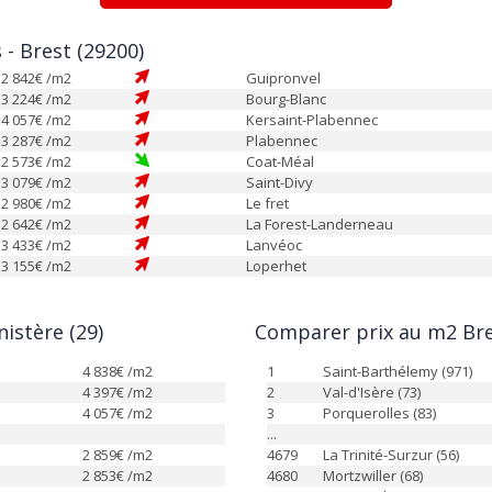
 - Brest (29200)
2 842
€ /m2
Guipronvel
3 224
€ /m2
Bourg-Blanc
4 057
€ /m2
Kersaint-Plabennec
3 287
€ /m2
Plabennec
2 573
€ /m2
Coat-Méal
3 079
€ /m2
Saint-Divy
2 980
€ /m2
Le fret
2 642
€ /m2
La Forest-Landerneau
3 433
€ /m2
Lanvéoc
3 155
€ /m2
Loperhet
istère (29)
Comparer prix au m2 Bre
4 838
€ /m2
1
Saint-Barthélemy (971)
4 397
€ /m2
2
Val-d'Isère (73)
4 057
€ /m2
3
Porquerolles (83)
...
2 859
€ /m2
4679
La Trinité-Surzur (56)
2 853
€ /m2
4680
Mortzwiller (68)