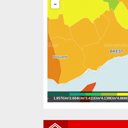
−
-
1.957€/m²
2.684€/m²
3.411€/m²
4.139€/m²
4.866€