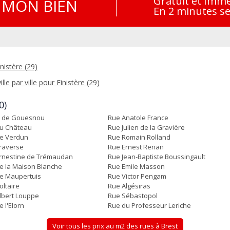
Gratuit et Imm
MON BIEN
En 2 minutes s
nistère (29)
lle par ville pour Finistère (29)
0)
e de Gouesnou
Rue Anatole France
u Château
Rue Julien de la Gravière
e Verdun
Rue Romain Rolland
raverse
Rue Ernest Renan
rnestine de Trémaudan
Rue Jean-Baptiste Boussingault
e la Maison Blanche
Rue Emile Masson
e Maupertuis
Rue Victor Pengam
oltaire
Rue Algésiras
lbert Louppe
Rue Sébastopol
 l'Elorn
Rue du Professeur Leriche
Voir tous les prix au m2 des rues à Brest