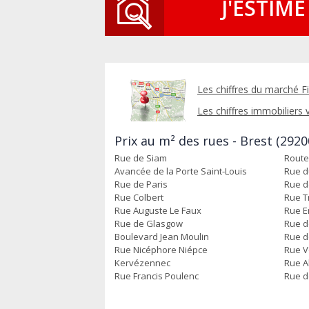
J'ESTIME
Les chiffres du marché Fi
Les chiffres immobiliers vi
Prix au m² des rues - Brest (2920
Rue de Siam
Rout
Avancée de la Porte Saint-Louis
Rue d
Rue de Paris
Rue d
Rue Colbert
Rue T
Rue Auguste Le Faux
Rue E
Rue de Glasgow
Rue d
Boulevard Jean Moulin
Rue d
Rue Nicéphore Niépce
Rue V
Kervézennec
Rue A
Rue Francis Poulenc
Rue de