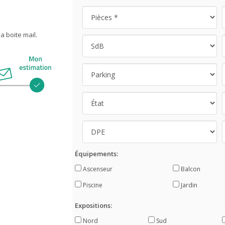
 boite mail.
Équipements:
Ascenseur
Balcon
Piscine
Jardin
Expositions:
Nord
Sud