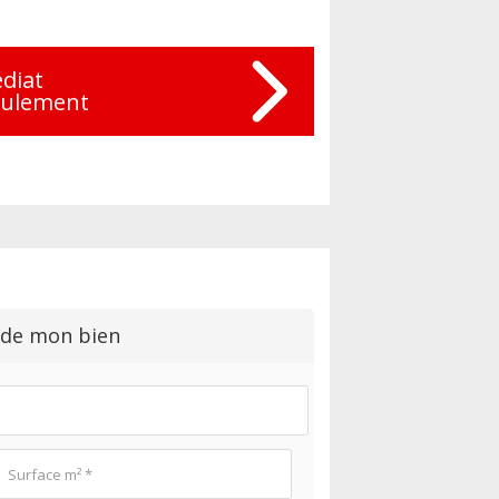
diat
eulement
 de mon bien