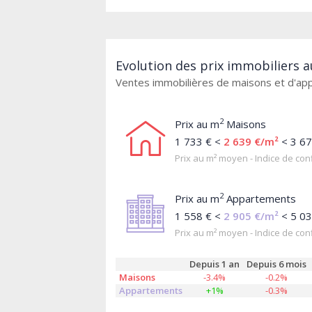
Evolution des prix immobiliers a
Ventes immobilières de maisons et d'a
2
Prix au m
Maisons
1 733 € <
2 639 €/m²
< 3 67
Prix au m² moyen - Indice de conf
2
Prix au m
Appartements
1 558 € <
2 905 €/m²
< 5 03
Prix au m² moyen - Indice de conf
Depuis 1 an
Depuis 6 mois
Maisons
-3.4%
-0.2%
Appartements
+1%
-0.3%