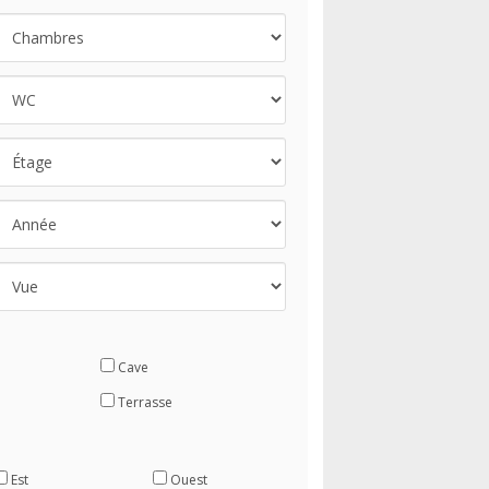
Cave
Terrasse
Est
Ouest