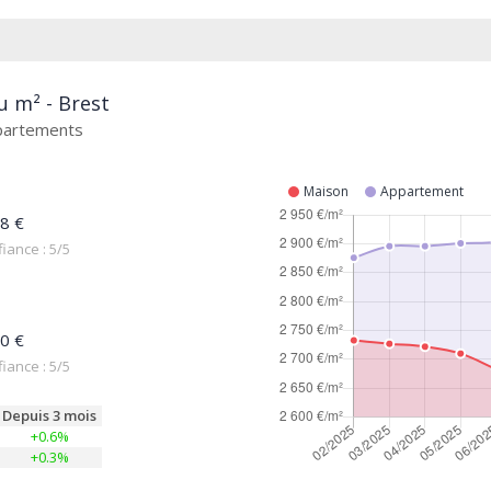
u m² - Brest
ppartements
Maison
Appartement
8 €
iance : 5/5
0 €
iance : 5/5
Depuis 3 mois
+0.6%
+0.3%