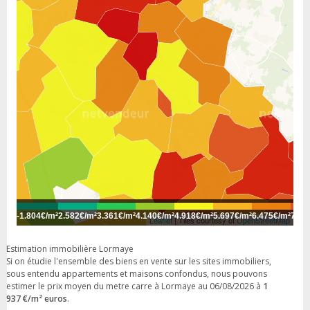
-
1.804€/m²
2.582€/m²
3.361€/m²
4.140€/m²
4.918€/m²
5.697€/m²
6.475€/m²
7.25
Leaflet
| Tiles courtesy of
OpenStreetMap
Estimation immobilière Lormaye
Si on étudie l'ensemble des biens en vente sur les sites immobiliers,
sous entendu appartements et maisons confondus, nous pouvons
estimer le prix moyen du metre carre à Lormaye au 06/08/2026 à
1
937 €/m² euros
.