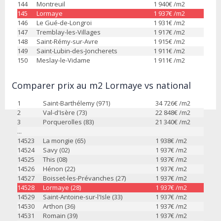
144
Montreuil
1 940
€ /m2
145
Lormaye
1 937
€ /m2
146
Le Gué-de-Longroi
1 931
€ /m2
147
Tremblay-les-Villages
1 917
€ /m2
148
Saint-Rémy-sur-Avre
1 915
€ /m2
149
Saint-Lubin-des-Joncherets
1 911
€ /m2
150
Meslay-le-Vidame
1 911
€ /m2
Comparer prix au m2 Lormaye vs national
1
Saint-Barthélemy (971)
34 726
€ /m2
2
Val-d'Isère (73)
22 848
€ /m2
3
Porquerolles (83)
21 340
€ /m2
...
14523
La mongie (65)
1 938
€ /m2
14524
Savy (02)
1 937
€ /m2
14525
This (08)
1 937
€ /m2
14526
Hénon (22)
1 937
€ /m2
14527
Boisset-les-Prévanches (27)
1 937
€ /m2
14528
Lormaye (28)
1 937
€ /m2
14529
Saint-Antoine-sur-l'Isle (33)
1 937
€ /m2
14530
Arthon (36)
1 937
€ /m2
14531
Romain (39)
1 937
€ /m2