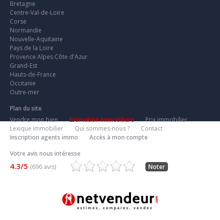
Bretagne
Centre-Val-de-Loire
Corse
Normandie
Nouvelle-Aquitaine
Pays de la Loire
Provence Alpes Côte d'Azur
Grand-Est
Hauts-de-France
Occitanie
Outre-mer
Plan du site
Vendre mon bien
Estimation Immobiliere
Prix immobilier
Lexique immobilier
Qui sommes-nous ?
Contact
Inscription agents immo
Accès à mon compte
Votre avis nous intéresse
4.3/5
(696 avis)
Noter