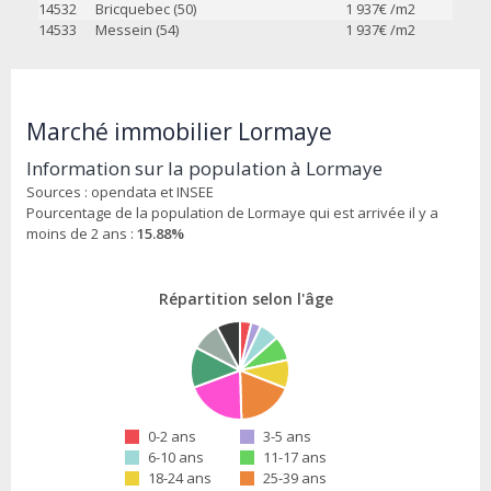
14532
Bricquebec (50)
1 937
€ /m2
14533
Messein (54)
1 937
€ /m2
Marché immobilier Lormaye
Information sur la population à Lormaye
Sources : opendata et INSEE
Pourcentage de la population de Lormaye qui est arrivée il y a
moins de 2 ans :
15.88%
Répartition selon l'âge
0-2 ans
3-5 ans
6-10 ans
11-17 ans
18-24 ans
25-39 ans