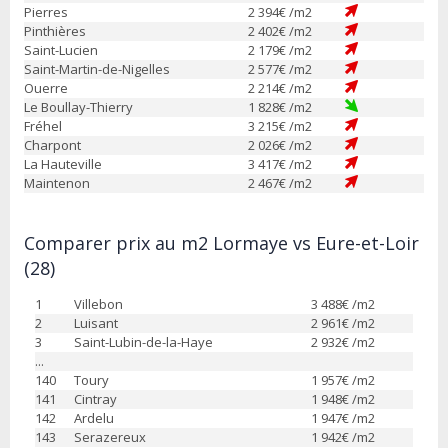
Pierres
2 394
€ /m2
Pinthières
2 402
€ /m2
Saint-Lucien
2 179
€ /m2
Saint-Martin-de-Nigelles
2 577
€ /m2
Ouerre
2 214
€ /m2
Le Boullay-Thierry
1 828
€ /m2
Fréhel
3 215
€ /m2
Charpont
2 026
€ /m2
La Hauteville
3 417
€ /m2
Maintenon
2 467
€ /m2
Comparer prix au m2 Lormaye vs Eure-et-Loir
(28)
1
Villebon
3 488
€ /m2
2
Luisant
2 961
€ /m2
3
Saint-Lubin-de-la-Haye
2 932
€ /m2
...
140
Toury
1 957
€ /m2
141
Cintray
1 948
€ /m2
142
Ardelu
1 947
€ /m2
143
Serazereux
1 942
€ /m2