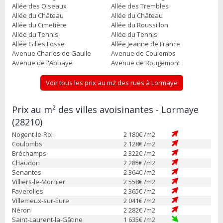
Allée des Oiseaux
Allée des Trembles
Allée du Château
Allée du Château
Allée du Cimetière
Allée du Roussillon
Allée du Tennis
Allée du Tennis
Allée Gilles Fosse
Allée Jeanne de France
Avenue Charles de Gaulle
Avenue de Coulombs
Avenue de l'Abbaye
Avenue de Rougemont
Voir tous les prix au m2 des rues à Lormaye
Prix au m² des villes avoisinantes - Lormaye
(28210)
Nogent-le-Roi
2 180
€ /m2
Coulombs
2 128
€ /m2
Bréchamps
2 322
€ /m2
Chaudon
2 285
€ /m2
Senantes
2 364
€ /m2
Villiers-le-Morhier
2 558
€ /m2
Faverolles
2 365
€ /m2
Villemeux-sur-Eure
2 041
€ /m2
Néron
2 282
€ /m2
Saint-Laurent-la-Gâtine
1 635
€ /m2