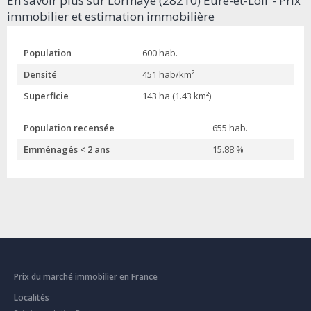
En savoir plus sur Lormaye (28210) Eure-et-Loir - Prix
immobilier et estimation immobilière
Population
600 hab.
Densité
451 hab/km²
Superficie
143 ha (1.43 km²)
Population recensée
655 hab.
Emménagés < 2 ans
15.88 %
Prix du marché immobilier en France
Localités