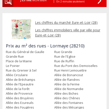
J'ESTIME
MON BIEN
En 2 minutes seulement
Les chiffres du marché Eure-et-Loir (28)
Les chiffres immobiliers ville par ville pour
Eure-et-Loir (28)
Prix au m² des rues - Lormaye (28210)
Rue du Général de Gaulle
Rue Grande
Grande Rue
Rue de l'Eglise
Place de la Mairie
Rue de Ruffin
Le Poirier
Rue du Pont des Demoiselles
Rue du Grenier à Sel
Rue Henri Lemouettre
Allée Circulaire
Allée de Bonancout
Allée de Bréchamps
Allée de Flandres
Allée de l'Epeautre
Allée de la Ferme
Allée de la Forêt
Allée de Normandie
Allée de Provence
Allée des Biches
Allée des Bruyères
Allée des Chênes
Allée des Ecureuils
Allée des Fontaines
Allée des Fougères
Allée des Mésanges