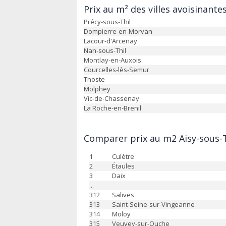
Prix au m² des villes avoisinantes
Précy-sous-Thil
Dompierre-en-Morvan
Lacour-d'Arcenay
Nan-sous-Thil
Montlay-en-Auxois
Courcelles-lès-Semur
Thoste
Molphey
Vic-de-Chassenay
La Roche-en-Brenil
Comparer prix au m2 Aisy-sous-Th
1
Culètre
2
Étaules
3
Daix
...
312
Salives
313
Saint-Seine-sur-Vingeanne
314
Moloy
315
Veuvey-sur-Ouche