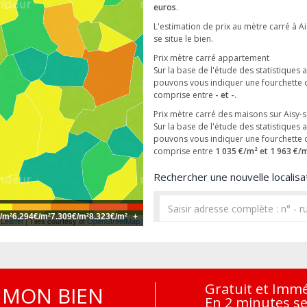
euros
.
L'estimation de prix au mètre carré à Ai
se situe le bien.
Prix mètre carré appartement
Sur la base de l'étude des statistiques
pouvons vous indiquer une fourchette 
comprise entre
- et -
.
Prix mètre carré des maisons sur Aisy-s
Sur la base de l'étude des statistiques
pouvons vous indiquer une fourchette 
comprise entre
1 035 €/m² et 1 963 €/
Rechercher une nouvelle localisat
/m²
6.294€/m²
7.309€/m²
8.323€/m²
+
Leaflet
| Tiles courtesy of
OpenStreetMap
Gratuit et Imm
MON BIEN
En 2 minutes s