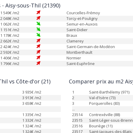
 - Aisy-sous-Thil (21390)
1 549
€ /m2
Courcelles-Frémoy
2 048
€ /m2
Torcy-et-Pouligny
1 062
€ /m2
Semur-en-Auxois
1 151
€ /m2
Saint-Didier
1 178
€ /m2
Braux
2 662
€ /m2
Clamerey
2 424
€ /m2
Saint-Germain-de-Modéon
2 592
€ /m2
Montberthault
1 406
€ /m2
Normier
1 796
€ /m2
Saint-Euphrône
il vs Côte-d'or (21)
Comparer prix au m2 Aisy
3 935
€ /m2
1
Saint-Barthélemy (971)
3 913
€ /m2
2
Val-d'Isère (73)
3 658
€ /m2
3
Porquerolles (83)
...
1 335
€ /m2
23514
Contrexéville (88)
1 332
€ /m2
23515
Saint-Léger-sous-Brienn
1 324
€ /m2
23516
Bouriège (11)
1 324
€ /m2
23517
Saint-Jacques-des-Blats 