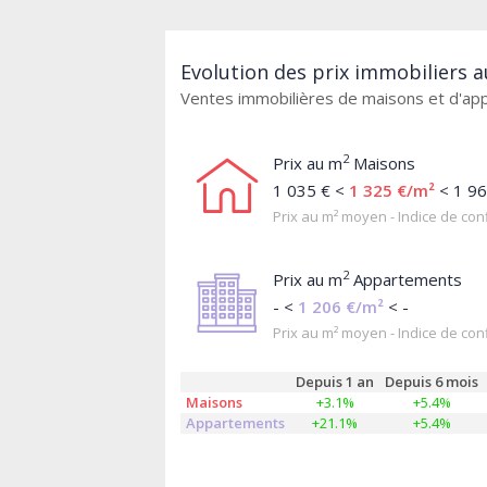
Evolution des prix immobiliers a
Ventes immobilières de maisons et d'a
2
Prix au m
Maisons
1 035 € <
1 325 €/m²
< 1 96
Prix au m² moyen - Indice de conf
2
Prix au m
Appartements
- <
1 206 €/m²
< -
Prix au m² moyen - Indice de conf
Depuis 1 an
Depuis 6 mois
Maisons
+3.1%
+5.4%
Appartements
+21.1%
+5.4%