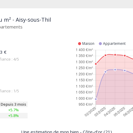
u m² - Aisy-sous-Thil
ppartements
Maison
Appartement
3 €
iance : 4/5
iance : 1/5
Depuis 3 mois
+5.7%
+5.8%
Une estimation de mon bien - Côte-d'or (21)