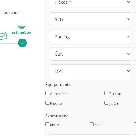
 boite mail.
Équipements:
Ascenseur
Balcon
Piscine
Jardin
Expositions:
Nord
Sud