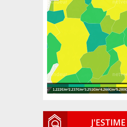
-
1.222€/m²
2.237€/m²
3.251€/m²
4.266€/m²
5.280€
J'ESTIME