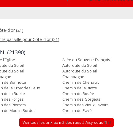
ôte-d'or (21)
ille par ville pour Côte-d'or (21)
hil (21390)
 l'Eglise
Allée du Souvenir Français
oute du Soleil
Autoroute du Soleil
oute du Soleil
Autoroute du Soleil
pagne
Champagne
n de Bonnotte
Chemin de Chenault
n de la Croix des Feux
Chemin de la Riotte
n de la Ruelle
Chemin de Rosée
n des Forges
Chemin des Gorgeas
n des Pierrots
Chemin des Vieux Lavoirs
n du Moulin Bordot
Chemin du Pavé
Voir tous les prix au m2 des rues à Aisy-sous-Thil