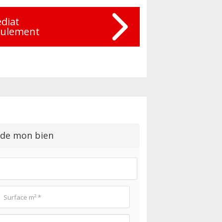
diat
eulement
 de mon bien