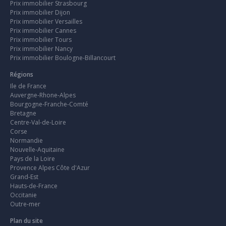
Prix immobilier Strasbourg
Prix immobilier Dijon
Prix immobilier Versailles
Prix immobilier Cannes
Prix immobilier Tours
Prix immobilier Nancy
Prix immobilier Boulogne-Billancourt
Régions
Ile de France
Auvergne-Rhone-Alpes
Bourgogne-Franche-Comté
Bretagne
Centre-Val-de-Loire
Corse
Normandie
Nouvelle-Aquitaine
Pays de la Loire
Provence Alpes Côte d'Azur
Grand-Est
Hauts-de-France
Occitanie
Outre-mer
Plan du site