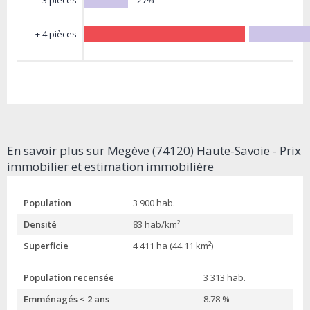
3 pièces
+ 4 pièces
En savoir plus sur Megève (74120) Haute-Savoie - Prix
immobilier et estimation immobilière
Population
3 900 hab.
Densité
83 hab/km²
Superficie
4 411 ha (44.11 km²)
Population recensée
3 313 hab.
Emménagés < 2 ans
8.78 %