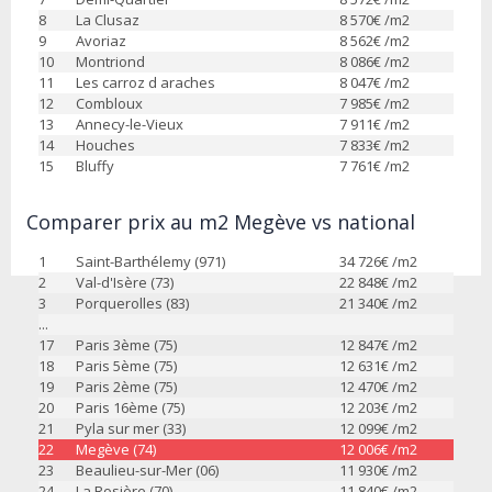
8
La Clusaz
8 570
€ /m2
9
Avoriaz
8 562
€ /m2
10
Montriond
8 086
€ /m2
11
Les carroz d araches
8 047
€ /m2
12
Combloux
7 985
€ /m2
13
Annecy-le-Vieux
7 911
€ /m2
14
Houches
7 833
€ /m2
15
Bluffy
7 761
€ /m2
Comparer prix au m2 Megève vs national
1
Saint-Barthélemy (971)
34 726
€ /m2
2
Val-d'Isère (73)
22 848
€ /m2
3
Porquerolles (83)
21 340
€ /m2
...
17
Paris 3ème (75)
12 847
€ /m2
18
Paris 5ème (75)
12 631
€ /m2
19
Paris 2ème (75)
12 470
€ /m2
20
Paris 16ème (75)
12 203
€ /m2
21
Pyla sur mer (33)
12 099
€ /m2
22
Megève (74)
12 006
€ /m2
23
Beaulieu-sur-Mer (06)
11 930
€ /m2
24
La Rosière (70)
11 840
€ /m2