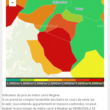
−
-
1.500€/m²
1.800€/m²
2.000€/m²
2.500€/m²
2.800€/m²
3.500€/m²
6.500€/m²
10.0
Leaflet
| Tiles courtesy of
OpenStreetMap
Indicateur du prix au metre carre Megève
Si on prend en compte l'ensemble des biens en cours de vente sur
le web, sous entendu appartements et maisons confondus, on peut
évaluer le prix moyen du mètre carré à Megève au 09/08/2026 à
12