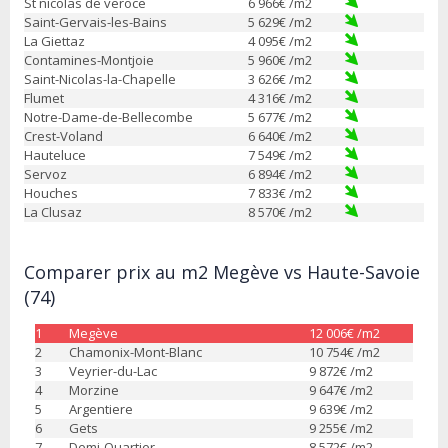
St nicolas de veroce
6 966
€ /m2
Saint-Gervais-les-Bains
5 629
€ /m2
La Giettaz
4 095
€ /m2
Contamines-Montjoie
5 960
€ /m2
Saint-Nicolas-la-Chapelle
3 626
€ /m2
Flumet
4 316
€ /m2
Notre-Dame-de-Bellecombe
5 677
€ /m2
Crest-Voland
6 640
€ /m2
Hauteluce
7 549
€ /m2
Servoz
6 894
€ /m2
Houches
7 833
€ /m2
La Clusaz
8 570
€ /m2
Comparer prix au m2 Megève vs Haute-Savoie
(74)
1
Megève
12 006
€ /m2
2
Chamonix-Mont-Blanc
10 754
€ /m2
3
Veyrier-du-Lac
9 872
€ /m2
4
Morzine
9 647
€ /m2
5
Argentiere
9 639
€ /m2
6
Gets
9 255
€ /m2
7
Demi-Quartier
8 572
€ /m2