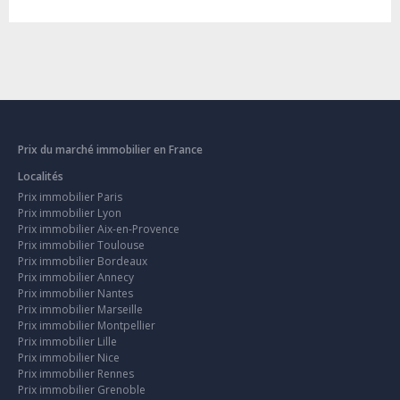
Prix du marché immobilier en France
Localités
Prix immobilier Paris
Prix immobilier Lyon
Prix immobilier Aix-en-Provence
Prix immobilier Toulouse
Prix immobilier Bordeaux
Prix immobilier Annecy
Prix immobilier Nantes
Prix immobilier Marseille
Prix immobilier Montpellier
Prix immobilier Lille
Prix immobilier Nice
Prix immobilier Rennes
Prix immobilier Grenoble