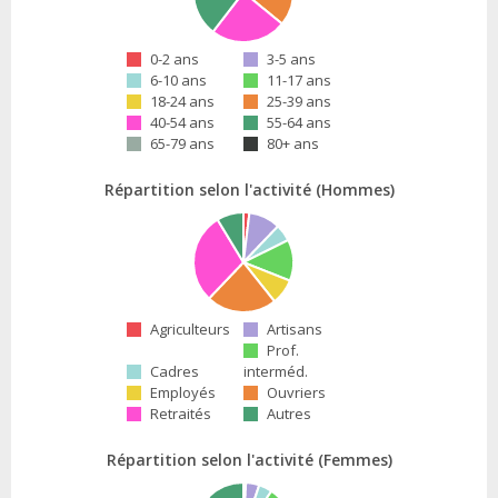
0-2 ans
3-5 ans
6-10 ans
11-17 ans
18-24 ans
25-39 ans
40-54 ans
55-64 ans
65-79 ans
80+ ans
Répartition selon l'activité (Hommes)
Agriculteurs
Artisans
Prof.
Cadres
interméd.
Employés
Ouvriers
Retraités
Autres
Répartition selon l'activité (Femmes)