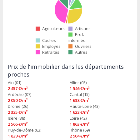
Agriculteurs
Artisans
Prof.
Cadres
interméd.
Employés
Ouvriers
Retraités
Autres
Prix de l'immobilier dans les départements
proches
Ain (01)
Allier (03)
2 457 €/m²
1 546 €/m²
Ardèche (07)
Cantal (15)
2 050 €/m²
1 638 €/m²
Drôme (26)
Haute-Loire (43)
2 325 €/m²
1 622 €/m²
Isère (38)
Loire (42)
2 566 €/m²
1 863 €/m²
Puy-de-Dôme (63)
Rhône (69)
1 839 €/m²
2 904 €/m²