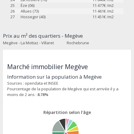
25
Èze (06)
11 477
€ /m2
26
Allues (73)
11 461
€ /m2
27
Hossegor (40)
11 451
€ /m2
Prix au m² des quartiers - Megève
Megève - La Mottaz - Villaret
Rochebrune
Marché immobilier Megève
Information sur la population à Megève
Sources : opendata et INSEE
Pourcentage de la population de Megève qui est arrivée il y a
moins de 2 ans :
8.78%
Répartition selon l'âge