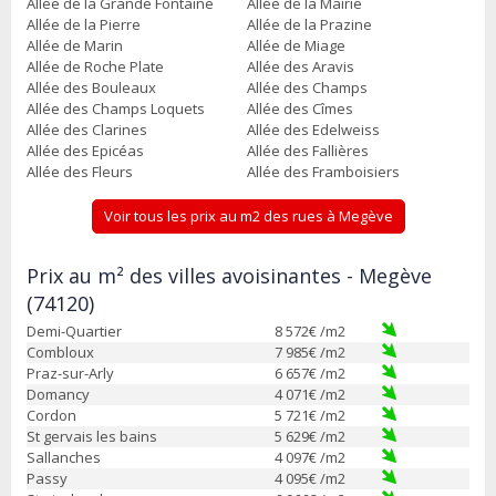
Allée de la Grande Fontaine
Allée de la Mairie
Allée de la Pierre
Allée de la Prazine
Allée de Marin
Allée de Miage
Allée de Roche Plate
Allée des Aravis
Allée des Bouleaux
Allée des Champs
Allée des Champs Loquets
Allée des Cîmes
Allée des Clarines
Allée des Edelweiss
Allée des Epicéas
Allée des Fallières
Allée des Fleurs
Allée des Framboisiers
Voir tous les prix au m2 des rues à Megève
Prix au m² des villes avoisinantes - Megève
(74120)
Demi-Quartier
8 572
€ /m2
Combloux
7 985
€ /m2
Praz-sur-Arly
6 657
€ /m2
Domancy
4 071
€ /m2
Cordon
5 721
€ /m2
St gervais les bains
5 629
€ /m2
Sallanches
4 097
€ /m2
Passy
4 095
€ /m2