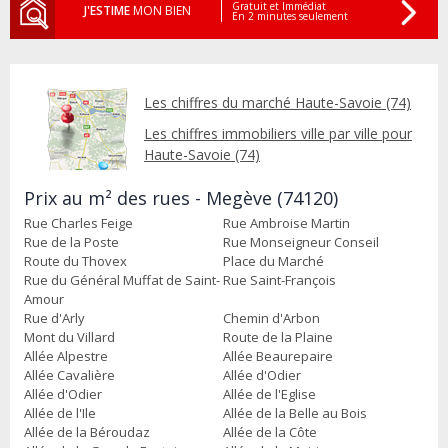
Gratuit et Immédiat
J'ESTIME
MON BIEN
En 2 minutes seulement
Les chiffres du marché Haute-Savoie (74)
Les chiffres immobiliers ville par ville pour
Haute-Savoie (74)
Prix au m² des rues - Megève (74120)
Rue Charles Feige
Rue Ambroise Martin
Rue de la Poste
Rue Monseigneur Conseil
Route du Thovex
Place du Marché
Rue du Général Muffat de Saint-
Rue Saint-François
Amour
Rue d'Arly
Chemin d'Arbon
Mont du Villard
Route de la Plaine
Allée Alpestre
Allée Beaurepaire
Allée Cavalière
Allée d'Odier
Allée d'Odier
Allée de l'Eglise
Allée de l'Ile
Allée de la Belle au Bois
Allée de la Béroudaz
Allée de la Côte