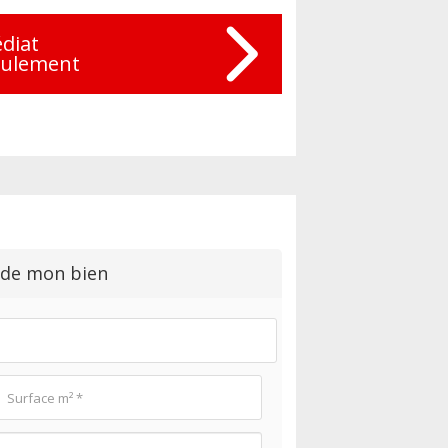
diat
eulement
 de mon bien