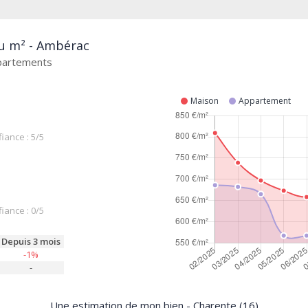
au m² - Ambérac
ppartements
Maison
Appartement
iance : 5/5
iance : 0/5
Depuis 3 mois
-1%
-
Une estimation de mon bien - Charente (16)