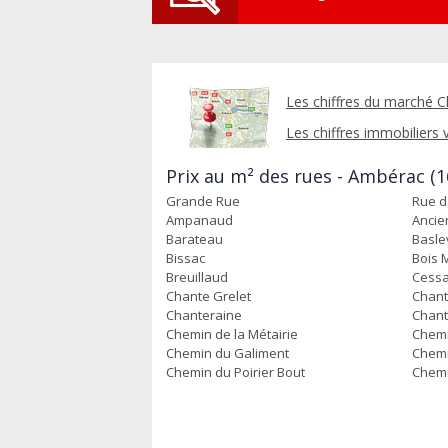
Les chiffres du marché C
Les chiffres immobiliers v
Prix au m² des rues - Ambérac (1
Grande Rue
Rue d
Ampanaud
Ancie
Barateau
Baslev
Bissac
Bois 
Breuillaud
Cess
Chante Grelet
Chant
Chanteraine
Chant
Chemin de la Métairie
Chemi
Chemin du Galiment
Chemi
Chemin du Poirier Bout
Chemi