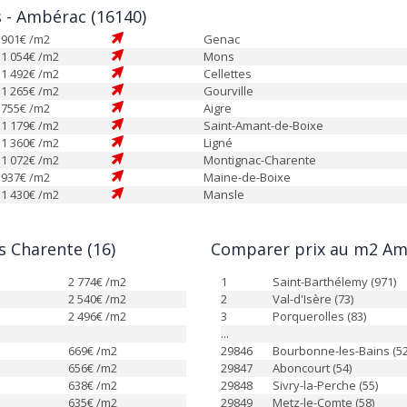
s - Ambérac (16140)
901
€ /m2
Genac
1 054
€ /m2
Mons
1 492
€ /m2
Cellettes
1 265
€ /m2
Gourville
755
€ /m2
Aigre
1 179
€ /m2
Saint-Amant-de-Boixe
1 360
€ /m2
Ligné
1 072
€ /m2
Montignac-Charente
937
€ /m2
Maine-de-Boixe
1 430
€ /m2
Mansle
 Charente (16)
Comparer prix au m2 Amb
2 774
€ /m2
1
Saint-Barthélemy (971)
2 540
€ /m2
2
Val-d'Isère (73)
2 496
€ /m2
3
Porquerolles (83)
...
669
€ /m2
29846
Bourbonne-les-Bains (52
656
€ /m2
29847
Aboncourt (54)
638
€ /m2
29848
Sivry-la-Perche (55)
635
€ /m2
29849
Metz-le-Comte (58)