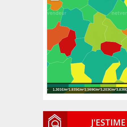
-
1.301€/m²
1.935€/m²
2.569€/m²
3.203€/m²
3.836€
J'ESTIME