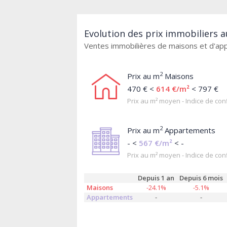
Evolution des prix immobiliers 
Ventes immobilières de maisons et d'a
2
Prix au m
Maisons
470 € <
614 €/m²
< 797 €
Prix au m² moyen - Indice de conf
2
Prix au m
Appartements
- <
567 €/m²
< -
Prix au m² moyen - Indice de conf
Depuis 1 an
Depuis 6 mois
Maisons
-24.1%
-5.1%
Appartements
-
-