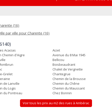
harente (16)
ille par ville pour Charente (16)
6140)
es Acacias
Aizet
n Chemin d'Aigre
Avenue du 8 Mai 1945
ille
Bellicou
Montbrun
Boisbeaudrant
ac
Chalet de Vergnette
e-Grelet
Chantegrue
eraine
Chemin de la Brousse
n de Lanville
Chemin du Chêne
n du Logis
Chemin du Maussant
n du Pontreau
Chez Bonnin
Voir tous les prix au m2 des rues à Ambérac