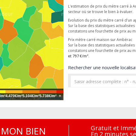
L'estimation de prix du mètre carré à 
secteur où se trouve le bien à évaluer.
Evolution du prix du mètre carré d'un
Sur la base des statistiques actualisé
constatons une fourchette de prix au 
Prix mètre carré maison sur Ambérac
Sur la base des statistiques actualisé
constatons une fourchette de prix au 
et 797 €/m²
.
Rechercher une nouvelle localisat
/m²
4.470€/m²
5.104€/m²
5.738€/m²
+
Leaflet
| Tiles courtesy of
OpenStreetMap
Gratuit et Imm
MON BIEN
En 2 minutes s