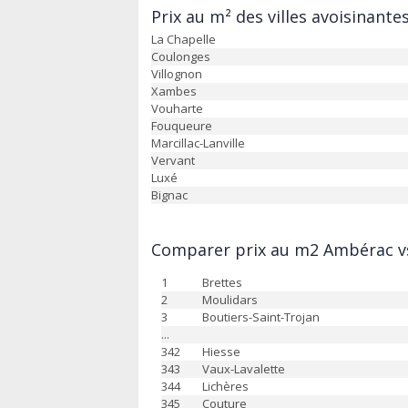
Prix au m² des villes avoisinante
La Chapelle
Coulonges
Villognon
Xambes
Vouharte
Fouqueure
Marcillac-Lanville
Vervant
Luxé
Bignac
Comparer prix au m2 Ambérac vs
1
Brettes
2
Moulidars
3
Boutiers-Saint-Trojan
...
342
Hiesse
343
Vaux-Lavalette
344
Lichères
345
Couture