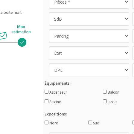
 boite mail.
Équipements:
Ascenseur
Balcon
Piscine
Jardin
Expositions:
Nord
Sud