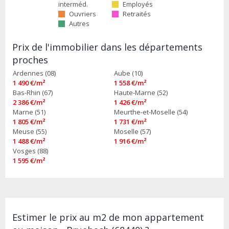
interméd.
Employés
Ouvriers
Retraités
Autres
Prix de l'immobilier dans les départements
proches
Ardennes (08)
Aube (10)
1 490 €/m²
1 558 €/m²
Bas-Rhin (67)
Haute-Marne (52)
2 386 €/m²
1 426 €/m²
Marne (51)
Meurthe-et-Moselle (54)
1 805 €/m²
1 731 €/m²
Meuse (55)
Moselle (57)
1 488 €/m²
1 916 €/m²
Vosges (88)
1 595 €/m²
Estimer le prix au m2 de mon appartement