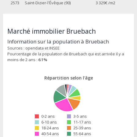
2573
Saint-Dizier-l'Évêque (90)
3 329
€ /m2
Marché immobilier Bruebach
Information sur la population à Bruebach
Sources : opendata et INSEE
Pourcentage de la population de Bruebach qui est arrivée il y a
moins de 2 ans :
6.1%
Répartition selon l'âge
0-2 ans
3-5 ans
6-10 ans
11-17 ans
18-24 ans
25-39 ans
40-54 ans
55-64 ans