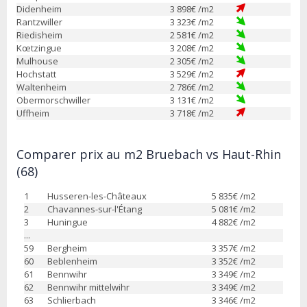
Didenheim
3 898
€ /m2
Rantzwiller
3 323
€ /m2
Riedisheim
2 581
€ /m2
Kœtzingue
3 208
€ /m2
Mulhouse
2 305
€ /m2
Hochstatt
3 529
€ /m2
Waltenheim
2 786
€ /m2
Obermorschwiller
3 131
€ /m2
Uffheim
3 718
€ /m2
Comparer prix au m2 Bruebach vs Haut-Rhin
(68)
1
Husseren-les-Châteaux
5 835
€ /m2
2
Chavannes-sur-l'Étang
5 081
€ /m2
3
Huningue
4 882
€ /m2
...
59
Bergheim
3 357
€ /m2
60
Beblenheim
3 352
€ /m2
61
Bennwihr
3 349
€ /m2
62
Bennwihr mittelwihr
3 349
€ /m2
63
Schlierbach
3 346
€ /m2