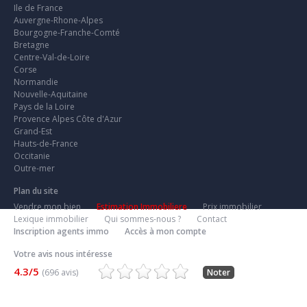
Ile de France
Auvergne-Rhone-Alpes
Bourgogne-Franche-Comté
Bretagne
Centre-Val-de-Loire
Corse
Normandie
Nouvelle-Aquitaine
Pays de la Loire
Provence Alpes Côte d'Azur
Grand-Est
Hauts-de-France
Occitanie
Outre-mer
Plan du site
Vendre mon bien
Estimation Immobiliere
Prix immobilier
Lexique immobilier
Qui sommes-nous ?
Contact
Inscription agents immo
Accès à mon compte
Votre avis nous intéresse
4.3/5
(696 avis)
Noter