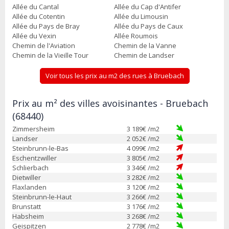
Allée du Cantal
Allée du Cap d'Antifer
Allée du Cotentin
Allée du Limousin
Allée du Pays de Bray
Allée du Pays de Caux
Allée du Vexin
Allée Roumois
Chemin de l'Aviation
Chemin de la Vanne
Chemin de la Vieille Tour
Chemin de Landser
Voir tous les prix au m2 des rues à Bruebach
Prix au m² des villes avoisinantes - Bruebach
(68440)
Zimmersheim
3 189
€ /m2
Landser
2 052
€ /m2
Steinbrunn-le-Bas
4 099
€ /m2
Eschentzwiller
3 805
€ /m2
Schlierbach
3 346
€ /m2
Dietwiller
3 282
€ /m2
Flaxlanden
3 120
€ /m2
Steinbrunn-le-Haut
3 266
€ /m2
Brunstatt
3 176
€ /m2
Habsheim
3 268
€ /m2
Geispitzen
2 778
€ /m2