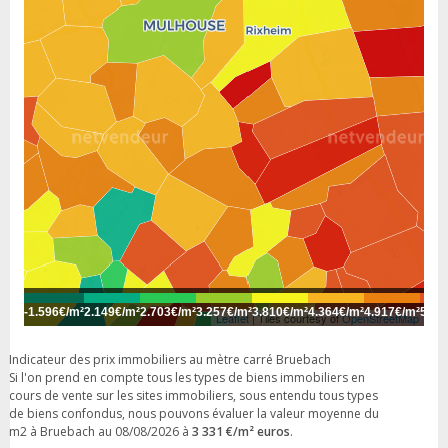
-
1.596€/m²
2.149€/m²
2.703€/m²
3.257€/m²
3.810€/m²
4.364€/m²
4.917€/m²
5.47
Leaflet
| Tiles courtesy of
OpenStreetMap
Indicateur des prix immobiliers au mètre carré Bruebach
Si l'on prend en compte tous les types de biens immobiliers en
cours de vente sur les sites immobiliers, sous entendu tous types
de biens confondus, nous pouvons évaluer la valeur moyenne du
m2 à Bruebach au 08/08/2026 à
3 331 €/m² euros
.