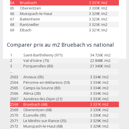
64
Bruebach
3 331
€ /m2
65
Oberentzen
3 330
€ /m2
66
Muespach-le-Haut
3 329
€ /m2
67
Battenheim
3 323
€ /m2
68
Rantzwiller
3 323
€ /m2
69
Elbach
3 321
€ /m2
Comparer prix au m2 Bruebach vs national
1
Saint-Barthélemy (971)
34 726
€ /m2
2
Val-d'Isère (73)
22 848
€ /m2
3
Porquerolles (83)
21 340
€ /m2
...
2563
Arvieux (05)
3 334
€ /m2
2564
Péronne-en-Mélantois (59)
3 334
€ /m2
2565
Camps-la-Source (83)
3 334
€ /m2
2566
Aléria (2B)
3 334
€ /m2
2567
Asnières-lès-Dijon (21)
3 333
€ /m2
2568
Bruebach (68)
3 331
€ /m2
2569
Oberentzen (68)
3 330
€ /m2
2570
Ézanville (95)
3 330
€ /m2
2571
Le Minihic-sur-Rance (35)
3 329
€ /m2
2572
Muespach-le-Haut (68)
3 329
€ /m2