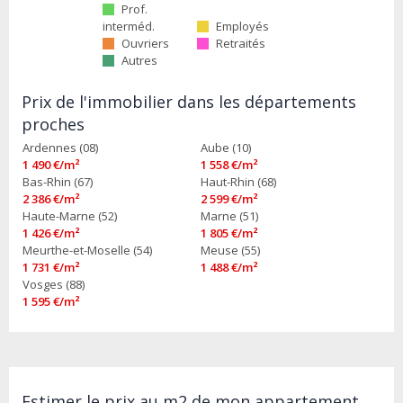
Prof.
interméd.
Employés
Ouvriers
Retraités
Autres
Prix de l'immobilier dans les départements
proches
Ardennes (08)
Aube (10)
1 490 €/m²
1 558 €/m²
Bas-Rhin (67)
Haut-Rhin (68)
2 386 €/m²
2 599 €/m²
Haute-Marne (52)
Marne (51)
1 426 €/m²
1 805 €/m²
Meurthe-et-Moselle (54)
Meuse (55)
1 731 €/m²
1 488 €/m²
Vosges (88)
1 595 €/m²
Estimer le prix au m2 de mon appartement