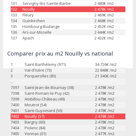
131
Servigny-lès-Sainte-Barbe
2 480
€ /m2
132
Nouilly
2 478
€ /m2
133
Fleury
2 469
€ /m2
134
Guinkirchen
2 468
€ /m2
135
Hombourg-Budange
2 452
€ /m2
136
Ars-sur-Moselle
2 444
€ /m2
137
Apach
2 432
€ /m2
Comparer prix au m2 Nouilly vs national
1
Saint-Barthélemy (971)
34 726
€ /m2
2
Val-d'Isère (73)
22 848
€ /m2
3
Porquerolles (83)
21 340
€ /m2
...
7397
Saint-Jean-de-Bournay (38)
2 478
€ /m2
7398
Saint-Romain-le-Puy (42)
2 478
€ /m2
7399
Ambillou-Château (49)
2 478
€ /m2
7400
Moutrot (54)
2 478
€ /m2
7401
Saint-Guyomard (56)
2 478
€ /m2
7402
Nouilly (57)
2 478
€ /m2
7403
Bargny (60)
2 478
€ /m2
7404
Piolenc (84)
2 478
€ /m2
7405
Vonnas (01)
2 477
€ /m2