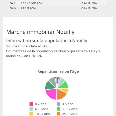
7406
Lanvollon (22)
2 477
€ /m2
7407
Crest (26)
2 477
€ /m2
Marché immobilier Nouilly
Information sur la population à Nouilly
Sources : opendata et INSEE
Pourcentage de la population de Nouilly qui est arrivée il y a
moins de 2 ans :
16.5%
Répartition selon l'âge
0-2 ans
3-5 ans
6-10 ans
11-17 ans
18-24 ans
25-39 ans