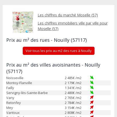
Les chiffres du marché Moselle (57)
Les chiffres immobiliers ville par ville pour
Moselle (57)
Prix au m² des rues - Nouilly (57117)
Voir tous les prix au m2 des rues à Nouilly
Prix au m² des villes avoisinantes - Nouilly
(57117)
Noisseville
2 485
€ /m2
Montoy-Flanville
2 179
€ /m2
Failly
1 341
€ /m2
Servigny-lès-Sainte-Barbe
2 480
€ /m2
Vany
2 765
€ /m2
Retonfey
2 784
€ /m2
Mey
3 154
€ /m2
Vantoux
2 808
€ /m2