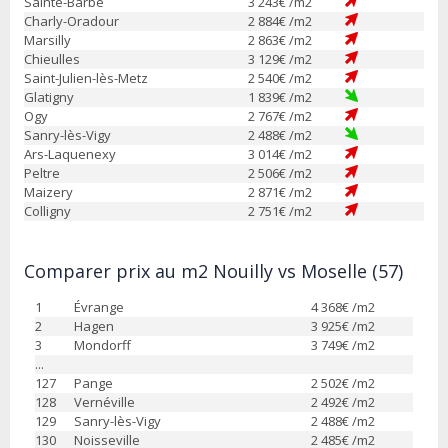
Sainte-Barbe
3 243
€ /m2
Charly-Oradour
2 884
€ /m2
Marsilly
2 863
€ /m2
Chieulles
3 129
€ /m2
Saint-Julien-lès-Metz
2 540
€ /m2
Glatigny
1 839
€ /m2
Ogy
2 767
€ /m2
Sanry-lès-Vigy
2 488
€ /m2
Ars-Laquenexy
3 014
€ /m2
Peltre
2 506
€ /m2
Maizery
2 871
€ /m2
Colligny
2 751
€ /m2
Comparer prix au m2 Nouilly vs Moselle (57)
1
Évrange
4 368
€ /m2
2
Hagen
3 925
€ /m2
3
Mondorff
3 749
€ /m2
...
127
Pange
2 502
€ /m2
128
Vernéville
2 492
€ /m2
129
Sanry-lès-Vigy
2 488
€ /m2
130
Noisseville
2 485
€ /m2