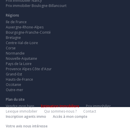
Prix immobilier Nancy
Prix immobilier Boulogne-Billancourt
Régions
Ile de France
Auvergne-Rhone-Alpes
Bourgogne-Franche-Comté
Bretagne
Centre-Val-de-Loire
Corse
Normandie
Nouvelle-Aquitaine
Pays de la Loire
Provence Alpes Côte d'Azur
Grand-Est
Hauts-de-France
Occitanie
Outre-mer
Plan du site
Vendre mon bien
Estimation Immobiliere
Prix immobilier
Lexique immobilier
Qui sommes-nous ?
Contact
Inscription agents immo
Accès à mon compte
Votre avis nous intéresse