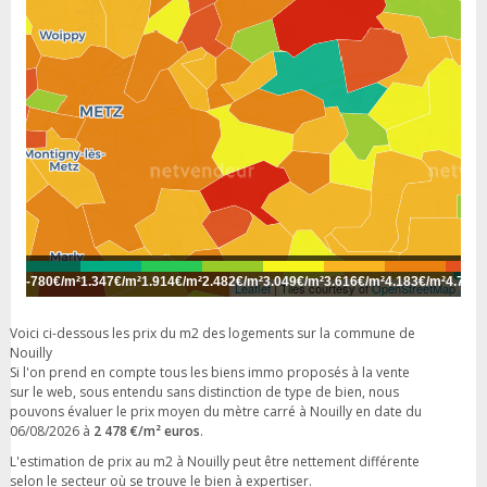
-
780€/m²
1.347€/m²
1.914€/m²
2.482€/m²
3.049€/m²
3.616€/m²
4.183€/m²
4.750€
Leaflet
| Tiles courtesy of
OpenStreetMap
Voici ci-dessous les prix du m2 des logements sur la commune de
Nouilly
Si l'on prend en compte tous les biens immo proposés à la vente
sur le web, sous entendu sans distinction de type de bien, nous
pouvons évaluer le prix moyen du mètre carré à Nouilly en date du
06/08/2026 à
2 478 €/m² euros
.
L'estimation de prix au m2 à Nouilly peut être nettement différente
selon le secteur où se trouve le bien à expertiser.