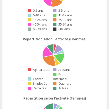
0-2 ans
3-5 ans
6-10 ans
11-17 ans
18-24 ans
25-39 ans
40-54 ans
55-64 ans
65-79 ans
80+ ans
Répartition selon l'activité (Hommes)
Agriculteurs
Artisans
Prof.
Cadres
interméd.
Employés
Ouvriers
Retraités
Autres
Répartition selon l'activité (Femmes)