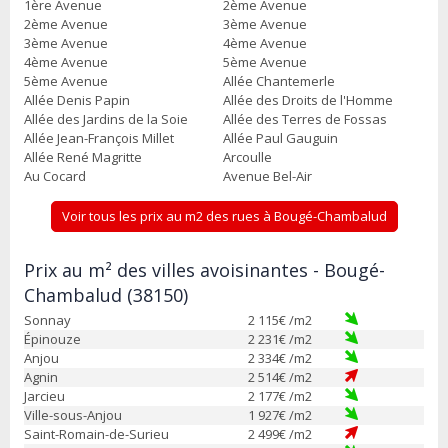
1ère Avenue
2ème Avenue
2ème Avenue
3ème Avenue
3ème Avenue
4ème Avenue
4ème Avenue
5ème Avenue
5ème Avenue
Allée Chantemerle
Allée Denis Papin
Allée des Droits de l'Homme
Allée des Jardins de la Soie
Allée des Terres de Fossas
Allée Jean-François Millet
Allée Paul Gauguin
Allée René Magritte
Arcoulle
Au Cocard
Avenue Bel-Air
Voir tous les prix au m2 des rues à Bougé-Chambalud
Prix au m² des villes avoisinantes - Bougé-
Chambalud (38150)
Sonnay
2 115
€ /m2
Épinouze
2 231
€ /m2
Anjou
2 334
€ /m2
Agnin
2 514
€ /m2
Jarcieu
2 177
€ /m2
Ville-sous-Anjou
1 927
€ /m2
Saint-Romain-de-Surieu
2 499
€ /m2