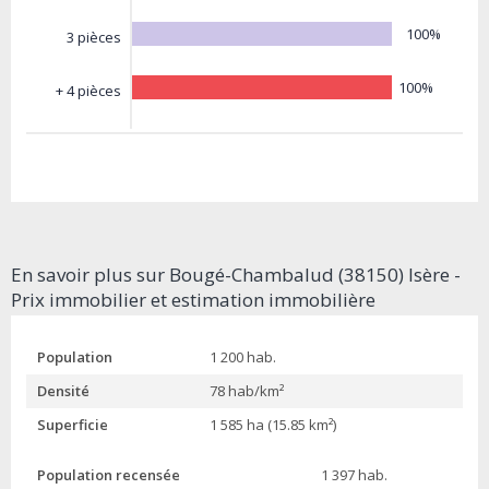
100%
3 pièces
100%
+ 4 pièces
En savoir plus sur Bougé-Chambalud (38150) Isère -
Prix immobilier et estimation immobilière
Population
1 200 hab.
Densité
78 hab/km²
Superficie
1 585 ha (15.85 km²)
Population recensée
1 397 hab.