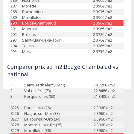
286
Flachères
2 400
€ /m2
287
Morette
2 398
€ /m2
288
Rochetoirin
2 397
€ /m2
289
Marcilloles
2 396
€ /m2
290
Bougé-Chambalud
2 396
€ /m2
291
Montaud
2 396
€ /m2
292
Brézins
2 378
€ /m2
293
Saint-Clair-de-la-Tour
2 376
€ /m2
294
Tullins
2 376
€ /m2
295
Merlas
2 375
€ /m2
Comparer prix au m2 Bougé-Chambalud vs
national
1
Saint-Barthélemy (971)
34 726
€ /m2
2
Val-d'Isère (73)
22 848
€ /m2
3
Porquerolles (83)
21 340
€ /m2
...
8225
Roussieux (26)
2 396
€ /m2
8226
Naujac-sur-Mer (33)
2 396
€ /m2
8227
La Tour-sur-Orb (34)
2 396
€ /m2
8228
Montreuil-sur-Ille (35)
2 396
€ /m2
8229
Marcilloles (38)
2 396
€ /m2