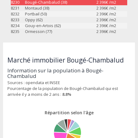
8230
Bougé-Chambalud (38)
2 396
€ /m2
8231
Montaud (38)
2 396
€ /m2
8232
Portbail (50)
2 396
€ /m2
8233
Oppy (62)
2 396
€ /m2
8234
Gouy-en-Artois (62)
2 396
€ /m2
8235
Ormesson (77)
2 396
€ /m2
Marché immobilier Bougé-Chambalud
Information sur la population à Bougé-
Chambalud
Sources : opendata et INSEE
Pourcentage de la population de Bougé-Chambalud qui est
arrivée il y a moins de 2 ans :
8.8%
Répartition selon l'âge