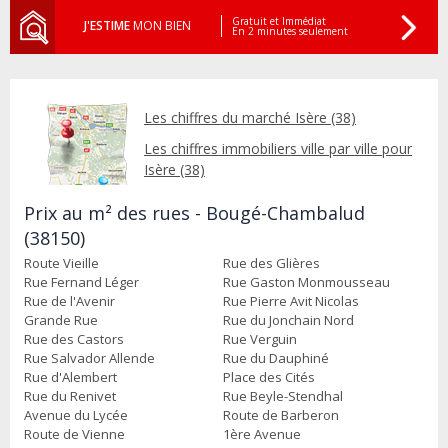
Gratuit et Immédiat
J'ESTIME
MON BIEN
En 2 minutes seulement
Les chiffres du marché Isère (38)
Les chiffres immobiliers ville par ville pour
Isère (38)
Prix au m² des rues - Bougé-Chambalud
(38150)
Route Vieille
Rue des Glières
Rue Fernand Léger
Rue Gaston Monmousseau
Rue de l'Avenir
Rue Pierre Avit Nicolas
Grande Rue
Rue du Jonchain Nord
Rue des Castors
Rue Verguin
Rue Salvador Allende
Rue du Dauphiné
Rue d'Alembert
Place des Cités
Rue du Renivet
Rue Beyle-Stendhal
Avenue du Lycée
Route de Barberon
Route de Vienne
1ère Avenue