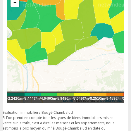
−
-
2.242€/m²
3.444€/m²
4.646€/m²
5.848€/m²
7.049€/m²
8.251€/m²
9.453€/m²
10.6
Leaflet
| Tiles courtesy of
OpenStreetMap
Evaluation immobilière Bougé-Chambalud
Si l'on prend en compte tous les types de biens immobiliers mis en
vente sur la toile, c'est à dire les maisons et les appartements, nous
estimons le prix moyen du m² à Bougé-Chambalud en date du