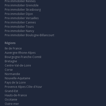
Prix immobilier Rennes
Prix immobilier Grenoble
Prix immobilier Strasbourg
Prix immobilier Dijon
Prix immobilier Versailles
Prix immobilier Cannes
Prix immobilier Tours
Prix immobilier Nancy
Prix immobilier Boulogne-Billancourt
Régions
Ile de France
Auvergne-Rhone-Alpes
Bourgogne-Franche-Comté
Bretagne
Centre-Val-de-Loire
Corse
Normandie
Nouvelle-Aquitaine
Pays de la Loire
Provence Alpes Côte d'Azur
Grand-Est
Hauts-de-France
Occitanie
Outre-mer