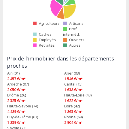
Agriculteurs
Artisans
Prof.
Cadres
interméd.
Employés
Ouvriers
Retraités
Autres
Prix de l'immobilier dans les départements
proches
Ain (01)
Allier (03)
2 457 €/m²
1 546 €/m²
Ardèche (07)
Cantal (15)
2 050 €/m²
1 638 €/m²
Drôme (26)
Haute-Loire (43)
2 325 €/m²
1 622 €/m²
Haute-Savoie (74)
Loire (42)
4 489 €/m²
1 863 €/m²
Puy-de-Dôme (63)
Rhône (69)
1 839 €/m²
2 904 €/m²
Savoie (73)