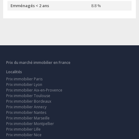
Emménagés < 2 ans
8.8 %
Prix du marché immobilier en France
Localités
Prix immobilier Paris
Prix immobilier Lyon
Prix immobilier Aix-en-Provence
Prix immobilier Toulouse
Prix immobilier Bordeaux
Prix immobilier Annecy
Prix immobilier Nantes
Prix immobilier Marseille
Prix immobilier Montpellier
Prix immobilier Lille
Prix immobilier Nice