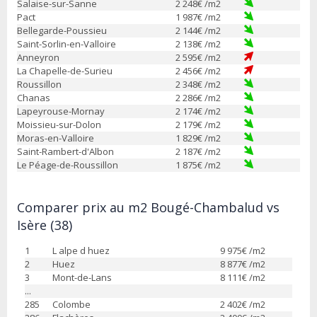
Salaise-sur-Sanne
2 248
€ /m2
Pact
1 987
€ /m2
Bellegarde-Poussieu
2 144
€ /m2
Saint-Sorlin-en-Valloire
2 138
€ /m2
Anneyron
2 595
€ /m2
La Chapelle-de-Surieu
2 456
€ /m2
Roussillon
2 348
€ /m2
Chanas
2 286
€ /m2
Lapeyrouse-Mornay
2 174
€ /m2
Moissieu-sur-Dolon
2 179
€ /m2
Moras-en-Valloire
1 829
€ /m2
Saint-Rambert-d'Albon
2 187
€ /m2
Le Péage-de-Roussillon
1 875
€ /m2
Comparer prix au m2 Bougé-Chambalud vs
Isère (38)
1
L alpe d huez
9 975
€ /m2
2
Huez
8 877
€ /m2
3
Mont-de-Lans
8 111
€ /m2
...
285
Colombe
2 402
€ /m2