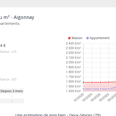
u m² - Aigonnay
ppartements
Maison
Appartement
4 €
iance : 2/5
iance : 0/5
Depuis 3 mois
-
-
Une estimation de mon bien - Deux-Sèvres (79)