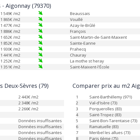
s - Aigonnay (79370)
1 549
€ /m2
Beaussais
1 865
€ /m2
Vouillé
1 477
€ /m2
Azay-le-Brûlé
1 886
€ /m2
François
1 652
€ /m2
Saint-Martin-de-Saint-Maixent
1 852
€ /m2
Sainte-Eanne
1 930
€ /m2
Prahecq
1 441
€ /m2
Chauray
1 252
€ /m2
La mothe st heray
1 351
€ /m2
Saint-Maixent-l'École
s Deux-Sèvres (79)
Comparer prix au m2 Aig
2 443
€ /m2
1
Saint-Barthélemy (971)
2 348
€ /m2
2
Val-d'Isère (73)
2 266
€ /m2
3
Porquerolles (83)
4
Saint-Tropez (83)
Données insuffisantes
5
Saint-Bon-Tarentaise (73)
Données insuffisantes
6
Ramatuelle (83)
Données insuffisantes
7
Meribel les allues (73)
Données insuffisantes
8
Paris 6ème (75)