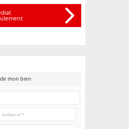
diat
eulement
 de mon bien