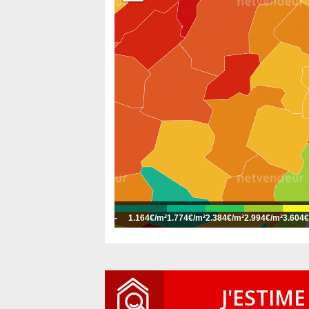
-
1.164€/m²
1.774€/m²
2.384€/m²
2.994€/m²
3.604€
J'ESTIME