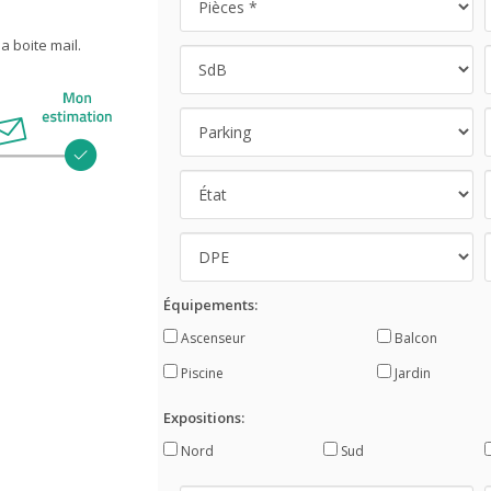
 boite mail.
Équipements:
Ascenseur
Balcon
Piscine
Jardin
Expositions:
Nord
Sud