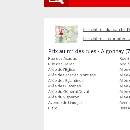
Les chiffres du marché D
Les chiffres immobiliers v
Prix au m² des rues - Aigonnay (
Rue des Acacias
Rue E
Rue des Halles
Aire d
Allée de l'Eglise
Allée 
Allée des Acacias Montigne
Allée
Allée des Eglantines
Allée
Allée des Platanes
Allée
Allée du Général Duval
Allée 
Allée du Vigneron
Allée
Avenue de Limoges
Avenu
Biard
Bois 