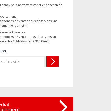
igonnay peut nettement varier en fonction de
appartement
es annonces de ventes nous observons une
rtement entre
- et -
.
aisons à Aigonnay
es annonces de ventes nous observons une
son entre
2 244 €/m² et 2 304 €/m²
.
ion...
édiat
eulement