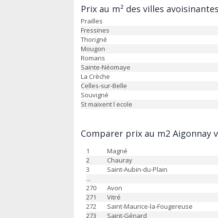
Prix au m² des villes avoisinante
Prailles
Fressines
Thorigné
Mougon
Romans
Sainte-Néomaye
La Crèche
Celles-sur-Belle
Souvigné
St maixent l ecole
Comparer prix au m2 Aigonnay v
1
Magné
2
Chauray
3
Saint-Aubin-du-Plain
...
270
Avon
271
Vitré
272
Saint-Maurice-la-Fougereuse
273
Saint-Génard