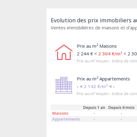
Evolution des prix immobiliers a
Ventes immobilières de maisons et d'a
2
Prix au m
Maisons
2 244 € <
2 304 €/m²
< 2 30
Prix au m² moyen - Indice de conf
2
Prix au m
Appartements
- <
2 142 €/m²
< -
Prix au m² moyen - Indice de conf
Depuis 1 an
Depuis 6 mois
Maisons
-
-
Appartements
-
-