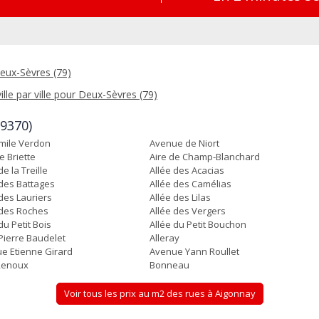
eux-Sèvres (79)
ille par ville pour Deux-Sèvres (79)
79370)
mile Verdon
Avenue de Niort
e Briette
Aire de Champ-Blanchard
de la Treille
Allée des Acacias
 des Battages
Allée des Camélias
 des Lauriers
Allée des Lilas
 des Roches
Allée des Vergers
du Petit Bois
Allée du Petit Bouchon
 Pierre Baudelet
Alleray
e Etienne Girard
Avenue Yann Roullet
Renoux
Bonneau
Voir tous les prix au m2 des rues à Aigonnay