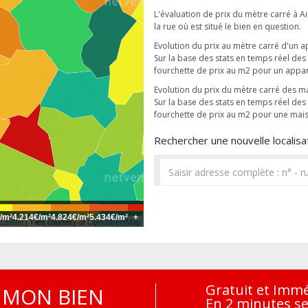
L'évaluation de prix du mètre carré à A
la rue où est situé le bien en question.
Evolution du prix au mètre carré d'un 
Sur la base des stats en temps réel d
fourchette de prix au m2 pour un appa
Evolution du prix du mètre carré des m
Sur la base des stats en temps réel d
fourchette de prix au m2 pour une mai
Rechercher une nouvelle localisat
/m²
4.214€/m²
4.824€/m²
5.434€/m²
+
Leaflet
| Tiles courtesy of
OpenStreetMap
Gratuit et Imm
MON BIEN
En 2 minutes s