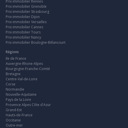
Prix immobilier Rennes
Prix immobilier Grenoble
Prix immobilier Strasbourg
Prix immobilier Dijon
Prix immobilier Versailles
Prix immobilier Cannes
Prix immobilier Tours
Prix immobilier Nancy
Prix immobilier Boulogne-Billancourt
Régions
Ile de France
Auvergne-Rhone-Alpes
Bourgogne-Franche-Comté
Bretagne
Centre-Val-de-Loire
Corse
Normandie
Nouvelle-Aquitaine
Pays de la Loire
Provence Alpes Côte d'Azur
Grand-Est
Hauts-de-France
Occitanie
Outre-mer