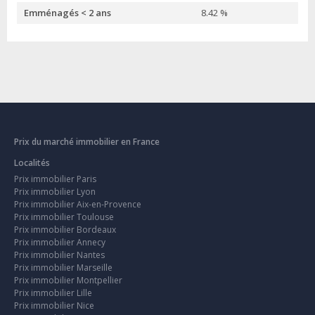
Emménagés < 2 ans
8.42 %
Prix du marché immobilier en France
Localités
Prix immobilier Paris
Prix immobilier Lyon
Prix immobilier Aix-en-Provence
Prix immobilier Toulouse
Prix immobilier Bordeaux
Prix immobilier Annecy
Prix immobilier Nantes
Prix immobilier Marseille
Prix immobilier Montpellier
Prix immobilier Lille
Prix immobilier Nice