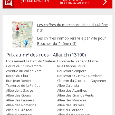
Gratuit et Immédiat
J'ESTIME
MON BIEN
En 2 minutes seulement
Les chiffres du marché Bouches-du-Rhône
(13)
Les chiffres immobiliers ville par ville pour
Bouches-du-Rhône (13)
Prix au m² des rues - Allauch (13190)
Lotissement Le Parc du Château
Esplanade Frédéric Mistral
Cours du 11 Novembre
Rue Etienne Louis
Avenue du Vallon Vert
Boulevard Ampère
Route du Clau
Boulevard Gustave Rambert
Rue Jean Bordet
Chemin du Capitaine Guyonnet
Traverse de la Pinède
Allée Calendal
Allée de la Sauge
Allée des Acanthes
Allée des Gours
Allée des Grands Vents
Allée des Lauriers
Allée des Mimosas
Allée des Romarins
Allée des Thuyas
Allée du Grégaou
Allée du Largado
Allée du Mistraou
Allée du Montagnero