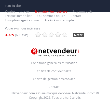
Plan du site
Vendre mon bien
Estimation Immobiliere
Prix immobilier
Lexique immobilier
Qui sommes-nous ?
Contact
Inscription agents immo
Accès à mon compte
Votre avis nous intéresse
4.3/5
(696 avis)
Noter
Conditions générales d’utilisation
Charte de confidentialité
Charte de gestion des cookies
Contact
Netvendeur.com est une marque déposée. Netvendeur.com ©
Copyright 2025. Tous droits réservés.