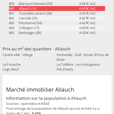
859
Marcq-en-Barœul (59)
4 431
€ /m2
860
Allauch (13)
4 429
€ /m2
861
Tourrette-Levens (06)
4 427
€ /m2
862
Cancale (35)
4 427
€ /m2
863
Plouharnel (56)
4 427
€ /m2
864
Collégien (77)
4 425
€ /m2
865
Barbaggio (2B)
4 425
€ /m2
Prix au m² des quartiers - Allauch
Centre-ville - Village
Fontvieille - Golf - Route d'Enco de
Botte
La Pouache
La Tuillière - Les Aubagnens
Logic-Neuf
Pié d'Autry
Marché immobilier Allauch
Information sur la population à Allauch
Sources : opendata et INSEE
Pourcentage de la population de Allauch qui est arrivée il y a
moins de 2 ans :
8.42%