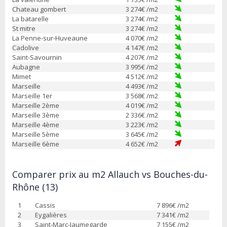
Chateau gombert
3 274
€ /m2
La batarelle
3 274
€ /m2
St mitre
3 274
€ /m2
La Penne-sur-Huveaune
4 070
€ /m2
Cadolive
4 147
€ /m2
Saint-Savournin
4 207
€ /m2
Aubagne
3 995
€ /m2
Mimet
4 512
€ /m2
Marseille
4 493
€ /m2
Marseille 1er
3 568
€ /m2
Marseille 2ème
4 019
€ /m2
Marseille 3ème
2 336
€ /m2
Marseille 4ème
3 223
€ /m2
Marseille 5ème
3 645
€ /m2
Marseille 6ème
4 652
€ /m2
Comparer prix au m2 Allauch vs Bouches-du-
Rhône (13)
1
Cassis
7 896
€ /m2
2
Eygalières
7 341
€ /m2
3
Saint-Marc-Jaumegarde
7 155
€ /m2