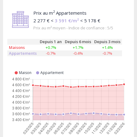
2
Prix au m
Appartements
2 277 € <
3 591 €/m²
< 5 178 €
Prix au m² moyen - Indice de confiance : 5/5
Depuis 1 an
Depuis 6 mois
Depuis 3 mois
Maisons
+0.7%
+1.7%
+1.4%
Appartements
-0.7%
-0.4%
-0.7%
Maison
Appartement