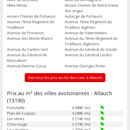
Allée Minier
Ancien Chemin de Notre-Dame
des Anges
Ancien Chemin de Pichauris
Auberge de Pichauris
Avenue 7ème Régiment de
Avenue 7ème Régiment du
Tirailleurs
Tirailleur Algérien
Avenue de Provence
Avenue de Vaterstetten
Avenue des Monts-Blancs
Avenue du 7ème Régiment de
Tirailleurs Algériens
Avenue du Canton Vert
Avenue du Général de Gaulle
Avenue du Général de
Avenue du Général Leclerc
Monsabert
Avenue Etienne Cucca
Avenue Georges Risler
Voir tous les prix au m2 des rues à Allauch
Prix au m² des villes avoisinantes - Allauch
(13190)
Fontvieille
4 088
€ /m2
Plan-de-Cuques
4 288
€ /m2
Les olives
3 274
€ /m2
Croix rouge
3 274
€ /m2
La valentine
1 735
€ /m2