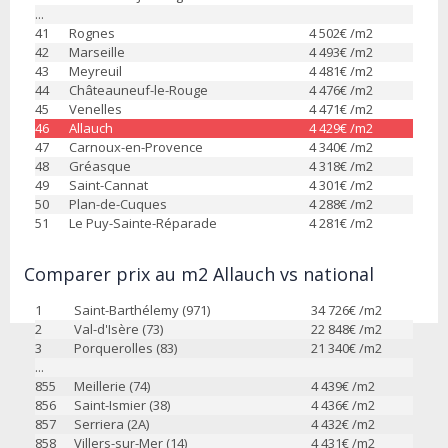
...
41
Rognes
4 502
€ /m2
42
Marseille
4 493
€ /m2
43
Meyreuil
4 481
€ /m2
44
Châteauneuf-le-Rouge
4 476
€ /m2
45
Venelles
4 471
€ /m2
46
Allauch
4 429
€ /m2
47
Carnoux-en-Provence
4 340
€ /m2
48
Gréasque
4 318
€ /m2
49
Saint-Cannat
4 301
€ /m2
50
Plan-de-Cuques
4 288
€ /m2
51
Le Puy-Sainte-Réparade
4 281
€ /m2
Comparer prix au m2 Allauch vs national
1
Saint-Barthélemy (971)
34 726
€ /m2
2
Val-d'Isère (73)
22 848
€ /m2
3
Porquerolles (83)
21 340
€ /m2
...
855
Meillerie (74)
4 439
€ /m2
856
Saint-Ismier (38)
4 436
€ /m2
857
Serriera (2A)
4 432
€ /m2
858
Villers-sur-Mer (14)
4 431
€ /m2