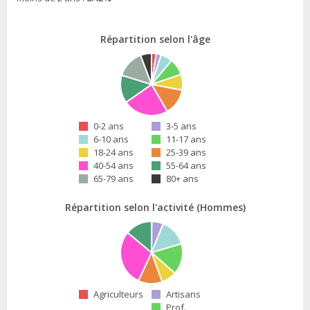
Répartition selon l'âge
0-2 ans
3-5 ans
6-10 ans
11-17 ans
18-24 ans
25-39 ans
40-54 ans
55-64 ans
65-79 ans
80+ ans
Répartition selon l'activité (Hommes)
Agriculteurs
Artisans
Prof.