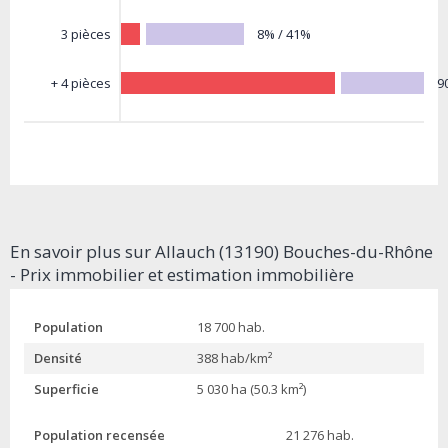
8% / 41%
3 pièces
9
+ 4 pièces
En savoir plus sur Allauch (13190) Bouches-du-Rhône
- Prix immobilier et estimation immobilière
Population
18 700 hab.
Densité
388 hab/km²
Superficie
5 030 ha (50.3 km²)
Population recensée
21 276 hab.