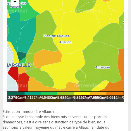
−
-
2.276€/m²
3.412€/m²
4.548€/m²
5.684€/m²
6.819€/m²
7.955€/m²
9.091€/m²
10.2
Leaflet
| Tiles courtesy of
OpenStreetMap
Estimation immobilière Allauch
Si on analyse l'ensemble des biens mis en vente sur les portails
d'annonces, c'est à dire sans distinction de type de bien, nous
estimons la valeur moyenne du mètre carré à Allauch en date du