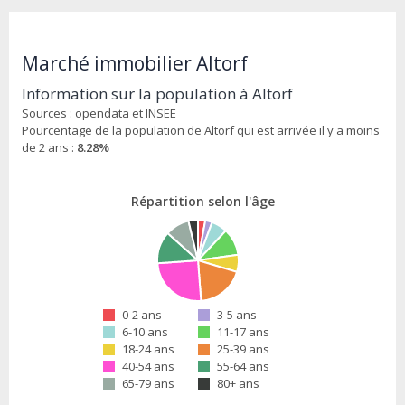
Marché immobilier Altorf
Information sur la population à Altorf
Sources : opendata et INSEE
Pourcentage de la population de Altorf qui est arrivée il y a moins
de 2 ans :
8.28%
Répartition selon l'âge
0-2 ans
3-5 ans
6-10 ans
11-17 ans
18-24 ans
25-39 ans
40-54 ans
55-64 ans
65-79 ans
80+ ans