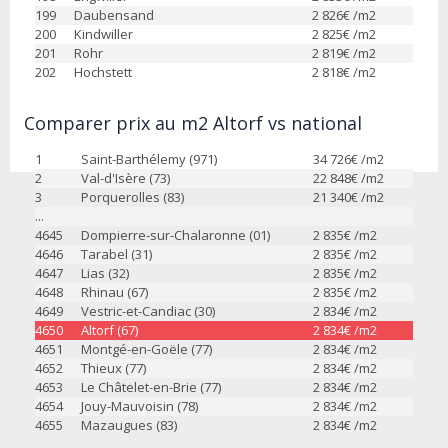
199
Daubensand
2 826
€ /m2
200
Kindwiller
2 825
€ /m2
201
Rohr
2 819
€ /m2
202
Hochstett
2 818
€ /m2
Comparer prix au m2 Altorf vs national
1
Saint-Barthélemy (971)
34 726
€ /m2
2
Val-d'Isère (73)
22 848
€ /m2
3
Porquerolles (83)
21 340
€ /m2
...
4645
Dompierre-sur-Chalaronne (01)
2 835
€ /m2
4646
Tarabel (31)
2 835
€ /m2
4647
Lias (32)
2 835
€ /m2
4648
Rhinau (67)
2 835
€ /m2
4649
Vestric-et-Candiac (30)
2 834
€ /m2
4650
Altorf (67)
2 834
€ /m2
4651
Montgé-en-Goële (77)
2 834
€ /m2
4652
Thieux (77)
2 834
€ /m2
4653
Le Châtelet-en-Brie (77)
2 834
€ /m2
4654
Jouy-Mauvoisin (78)
2 834
€ /m2
4655
Mazaugues (83)
2 834
€ /m2