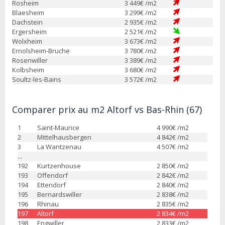
Rosheim
3 449
€ /m2
Blaesheim
3 299
€ /m2
Dachstein
2 935
€ /m2
Ergersheim
2 521
€ /m2
Wolxheim
3 673
€ /m2
Ernolsheim-Bruche
3 780
€ /m2
Rosenwiller
3 389
€ /m2
Kolbsheim
3 680
€ /m2
Soultz-les-Bains
3 572
€ /m2
Comparer prix au m2 Altorf vs Bas-Rhin (67)
1
Saint-Maurice
4 990
€ /m2
2
Mittelhausbergen
4 842
€ /m2
3
La Wantzenau
4 507
€ /m2
...
192
Kurtzenhouse
2 850
€ /m2
193
Offendorf
2 842
€ /m2
194
Ettendorf
2 840
€ /m2
195
Bernardswiller
2 838
€ /m2
196
Rhinau
2 835
€ /m2
197
Altorf
2 834
€ /m2
198
Engwiller
2 833
€ /m2