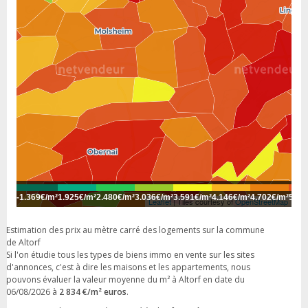
-
1.369€/m²
1.925€/m²
2.480€/m²
3.036€/m²
3.591€/m²
4.146€/m²
4.702€/m²
5.25
Leaflet
| Tiles courtesy of
OpenStreetMap
Estimation des prix au mètre carré des logements sur la commune
de Altorf
Si l'on étudie tous les types de biens immo en vente sur les sites
d'annonces, c'est à dire les maisons et les appartements, nous
pouvons évaluer la valeur moyenne du m² à Altorf en date du
06/08/2026 à
2 834 €/m² euros
.