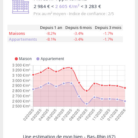
2 984 € <
2 605 €/m²
< 3 283 €
Prix au m² moyen - Indice de confiance : 2/5
Depuis 1 an
Depuis 6 mois
Depuis 3 mois
Maisons
-8.2%
-3.4%
-1.7%
Appartements
-8.1%
-3.4%
-1.7%
Maison
Appartement
Une estimation de mon bien - Bas-Rhin (67)