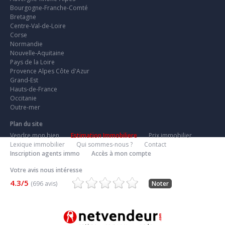
Bourgogne-Franche-Comté
Bretagne
Centre-Val-de-Loire
Corse
Normandie
Nouvelle-Aquitaine
Pays de la Loire
Provence Alpes Côte d'Azur
Grand-Est
Hauts-de-France
Occitanie
Outre-mer
Plan du site
Vendre mon bien
Estimation Immobiliere
Prix immobilier
Lexique immobilier
Qui sommes-nous ?
Contact
Inscription agents immo
Accès à mon compte
Votre avis nous intéresse
4.3/5
(696 avis)
Noter