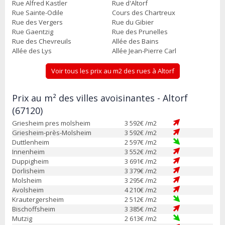
Rue Alfred Kastler
Rue d'Altorf
Rue Sainte-Odile
Cours des Chartreux
Rue des Vergers
Rue du Gibier
Rue Gaentzig
Rue des Prunelles
Rue des Chevreuils
Allée des Bains
Allée des Lys
Allée Jean-Pierre Carl
Voir tous les prix au m2 des rues à Altorf
Prix au m² des villes avoisinantes - Altorf
(67120)
Griesheim pres molsheim
3 592
€ /m2
Griesheim-près-Molsheim
3 592
€ /m2
Duttlenheim
2 597
€ /m2
Innenheim
3 552
€ /m2
Duppigheim
3 691
€ /m2
Dorlisheim
3 379
€ /m2
Molsheim
3 295
€ /m2
Avolsheim
4 210
€ /m2
Krautergersheim
2 512
€ /m2
Bischoffsheim
3 385
€ /m2
Mutzig
2 613
€ /m2