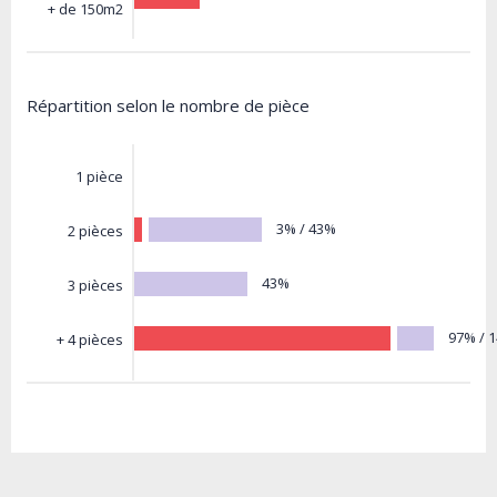
+ de 150m2
Répartition selon le nombre de pièce
1 pièce
3% / 43%
2 pièces
43%
3 pièces
97% / 
+ 4 pièces